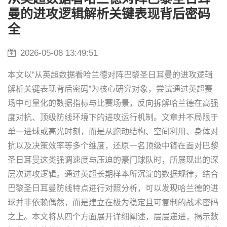
曼的进攻逻辑解析关键表现背后密码
全
2026-05-08 13:49:51
本文以“从英超数据看哈兰德对阵巴黎圣日耳曼的进攻逻辑
解析关键表现背后密码”为核心研究对象，尝试通过英超赛
场中可量化的数据指标与比赛场景，反向拆解哈兰德在高强
度对抗、顶级防线环境下的进攻运行机制。文章并不局限于
单一进球或高光时刻，而是从跑动结构、空间利用、身体对
抗以及决策效率等多个维度，还原一名顶级中锋在面对巴黎
圣日耳曼这类强调速度与压迫的豪门球队时，所展现出的深
层次进攻逻辑。通过英超长期样本所沉淀的数据规律，结合
巴黎圣日耳曼防线特点进行对照分析，可以发现哈兰德的进
球并非依赖偶然，而是建立在极为稳定且可复制的战术密码
之上。本文将从四个方面展开详细阐述，层层递进，揭示数