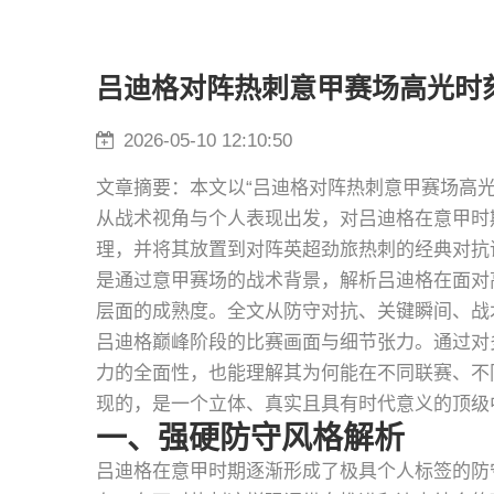
吕迪格对阵热刺意甲赛场高光时
2026-05-10 12:10:50
文章摘要：本文以“吕迪格对阵热刺意甲赛场高
从战术视角与个人表现出发，对吕迪格在意甲时
理，并将其放置到对阵英超劲旅热刺的经典对抗
是通过意甲赛场的战术背景，解析吕迪格在面对
层面的成熟度。全文从防守对抗、关键瞬间、战
吕迪格巅峰阶段的比赛画面与细节张力。通过对
力的全面性，也能理解其为何能在不同联赛、不
现的，是一个立体、真实且具有时代意义的顶级
一、强硬防守风格解析
吕迪格在意甲时期逐渐形成了极具个人标签的防