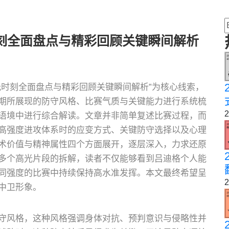
刻全面盘点与精彩回顾关键瞬间解析
光时刻全面盘点与精彩回顾关键瞬间解析”为核心线索，
期所展现的防守风格、比赛气质与关键能力进行系统梳
2
语境中进行综合解读。文章并非简单复述比赛过程，而
高强度进攻体系时的应变方式、关键防守选择以及心理
术价值与精神属性四个方面展开，逐层深入，力求还原
多个高光片段的拆解，读者不仅能够看到吕迪格个人能
同强度的比赛中持续保持高水准发挥。本文最终希望呈
2
中卫形象。
守风格，这种风格强调身体对抗、预判意识与侵略性并