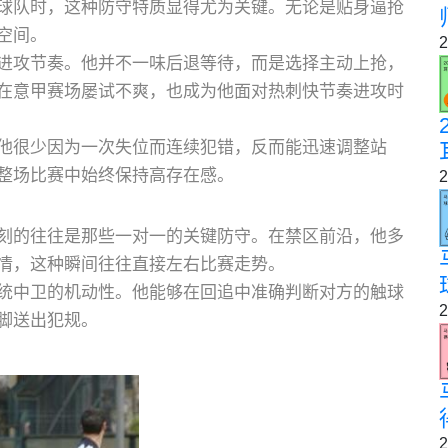
球队时，这种防守特质显得尤为关键。无论是贴身逼抢
空间。
2
进攻节奏。他并不一味后退等待，而是选择主动上抢，
在意甲赛场屡试不爽，也成为他面对热刺快节奏进攻时
他很少因为一次失位而连续犯错，反而能迅速调整站
整场比赛中始终保持高存在感。
2
刻的往往是那些一对一的关键防守。在禁区前沿，他多
情，这种瞬间往往直接左右比赛走势。
统中卫的机动性。他能够在回追中准确判断对方的触球
2
脚送出犯规。
2