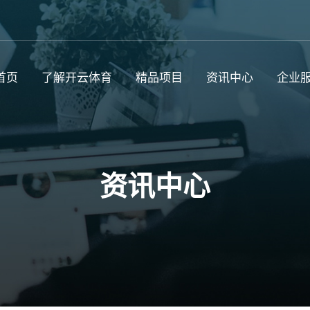
首页
了解开云体育
精品项目
资讯中心
企业
资讯中心