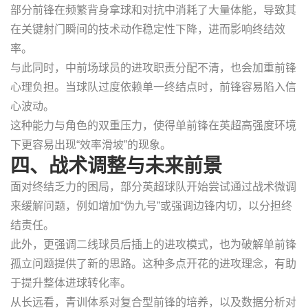
部分前锋在频繁背身拿球和对抗中消耗了大量体能，导致其
在关键射门瞬间的技术动作稳定性下降，进而影响终结效
率。
与此同时，中前场球员的进攻职责分配不清，也会加重前锋
心理负担。当球队过度依赖单一终结点时，前锋容易陷入信
心波动。
这种能力与角色的双重压力，使得单前锋在英超高强度环境
下更容易出现“效率滑坡”的现象。
四、战术调整与未来前景
面对终结乏力的困局，部分英超球队开始尝试通过战术微调
来缓解问题，例如增加“伪九号”或强调边锋内切，以分担终
结责任。
此外，更强调二线球员后插上的进攻模式，也为破解单前锋
孤立问题提供了新的思路。这种多点开花的进攻理念，有助
于提升整体进球转化率。
从长远看，青训体系对复合型前锋的培养，以及数据分析对