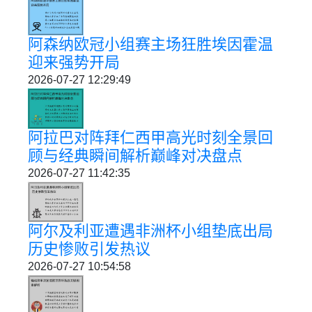
阿森纳欧冠小组赛主场狂胜埃因霍温
迎来强势开局
2026-07-27 12:29:49
阿拉巴对阵拜仁西甲高光时刻全景回
顾与经典瞬间解析巅峰对决盘点
2026-07-27 11:42:35
阿尔及利亚遭遇非洲杯小组垫底出局
历史惨败引发热议
2026-07-27 10:54:58