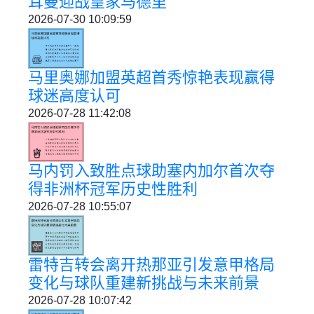
耳曼迎战皇家马德里
2026-07-30 10:09:59
马里奥娜加盟英超首秀惊艳表现赢得
球迷高度认可
2026-07-28 11:42:08
马内罚入致胜点球助塞内加尔首次夺
得非洲杯冠军历史性胜利
2026-07-28 10:55:07
雷特吉转会离开热那亚引发意甲格局
变化与球队重建新挑战与未来前景
2026-07-28 10:07:42