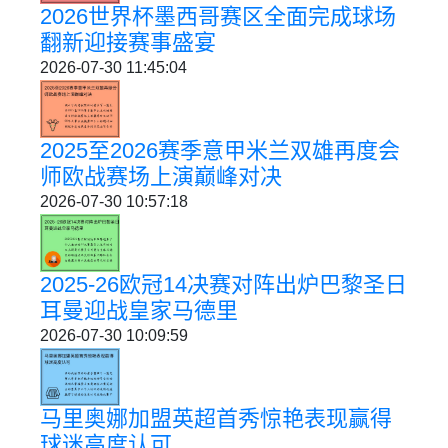
2026世界杯墨西哥赛区全面完成球场
翻新迎接赛事盛宴
2026-07-30 11:45:04
2025至2026赛季意甲米兰双雄再度会
师欧战赛场上演巅峰对决
2026-07-30 10:57:18
2025-26欧冠14决赛对阵出炉巴黎圣日
耳曼迎战皇家马德里
2026-07-30 10:09:59
马里奥娜加盟英超首秀惊艳表现赢得
球迷高度认可