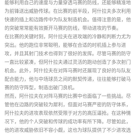
能够利用自己的速度与力量穿透马赛的防线，还能够精准地
为前锋送出威胁传球。在比赛的前半段，阿什拉夫多次利用
快速的插上和边路传中为队友制造机会。值得注意的是，他
的突破常常能有效撕开马赛的防线，带动进攻的节奏。
在比赛的关键时刻，阿什拉夫在进攻端的冷静和判断力尤为
突出。他的跑位非常聪明，能够在合适的时机插上参与进
攻，并且其射门技术也得到了很好的发挥。尽管马赛的防守
一直比较紧凑，但阿什拉夫通过灵活的跑动创造了多次射门
机会。此外，阿什拉夫在对阵马赛时还展现了良好的与队友
配合能力，他与中场球员之间的默契传递，往往能够打破马
赛的防守阵型，制造出破门良机。
然而，阿什拉夫在对阵马赛的比赛中也面临了一些挑战。尽
管他在边路的突破较为犀利，但面对马赛严密的防守体系，
阿什拉夫的进攻表现依然受限于对方的高压逼抢。在这种情
况下，他的个人突破和传球的成功率有所下降。尽管如此，
他的进攻威胁依旧不容小觑，这也为球队提供了不少进攻选