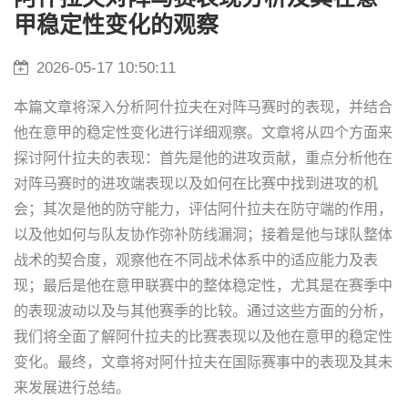
甲稳定性变化的观察
2026-05-17 10:50:11
本篇文章将深入分析阿什拉夫在对阵马赛时的表现，并结合
他在意甲的稳定性变化进行详细观察。文章将从四个方面来
探讨阿什拉夫的表现：首先是他的进攻贡献，重点分析他在
对阵马赛时的进攻端表现以及如何在比赛中找到进攻的机
会；其次是他的防守能力，评估阿什拉夫在防守端的作用，
以及他如何与队友协作弥补防线漏洞；接着是他与球队整体
战术的契合度，观察他在不同战术体系中的适应能力及表
现；最后是他在意甲联赛中的整体稳定性，尤其是在赛季中
的表现波动以及与其他赛季的比较。通过这些方面的分析，
我们将全面了解阿什拉夫的比赛表现以及他在意甲的稳定性
变化。最终，文章将对阿什拉夫在国际赛事中的表现及其未
来发展进行总结。