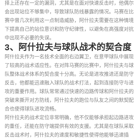
择上还存在一定的漏洞，尤其是在面对快速反击时，他偶尔
会出现站位不够集中，导致球队防线暴露的情况。马赛在比
赛中曾几次利用这一点制造威胁，阿什拉夫需要在这种情境
下提高自己的站位意识和防守纪律性，以避免在高强度对抗
中出现不必要的失误。
3、阿什拉夫与球队战术的契合度
阿什拉夫作为一名技术全面的右边翼卫，在意甲球队中展现
了较高的战术适应性。在对阵马赛的比赛中，阿什拉夫与球
队整体战术体系的契合度十分高。无论是进攻推进还是防守
反击，他都能迅速融入球队的战术打法，起到连接防守与进
攻的重要作用。球队常常通过快速的边路传球和阿什拉夫的
突破来撕开对方防线，阿什拉夫的跑位与队友之间的默契配
合也使得球队进攻流畅。
阿什拉夫的战术定位非常明确，他不仅能够承担起边路进攻
的重任，还能在防守端提供有效的支援。尤其是在球队采取
反击战术时，阿什拉夫的速度和敏捷性使得他能够迅速插