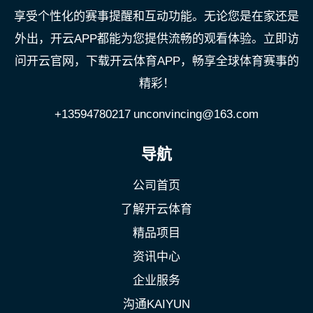
享受个性化的赛事提醒和互动功能。无论您是在家还是
外出，开云APP都能为您提供流畅的观看体验。立即访
问开云官网，下载开云体育APP，畅享全球体育赛事的
精彩！
+13594780217
unconvincing@163.com
导航
公司首页
了解开云体育
精品项目
资讯中心
企业服务
沟通KAIYUN