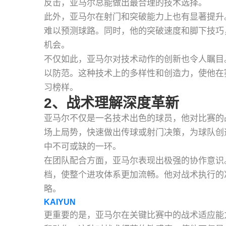
反击，亚马尔总能做出最合理的技术选择。
此外，亚马尔在射门和突破能力上也有显著提升
难以预测球路。同时，他的突破速度和脚下技巧
机会。
不仅如此，亚马尔对技术动作的创新也令人瞩目
以防范。这种技术上的多样性和创造力，使他在
习榜样。
2、战术理解深度革新
亚马尔不仅是一名技术出色的球员，他对比赛的
场上局势，快速做出传球或射门决策，为球队创
中不可或缺的一环。
在团队配合方面，亚马尔表现出极强的协作意识
档，使整个进攻体系更加流畅。他对战术执行的
略。
KAIYUN
更重要的是，亚马尔在关键比赛中的战术适应能