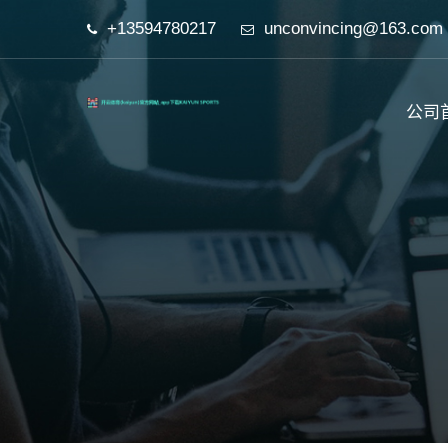
+13594780217
unconvincing@163.com
公司