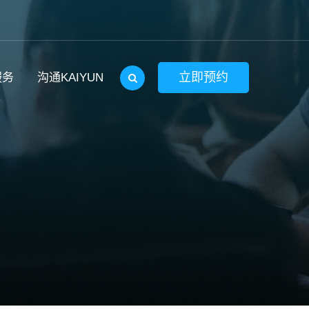
立即预约
服务
沟通KAIYUN