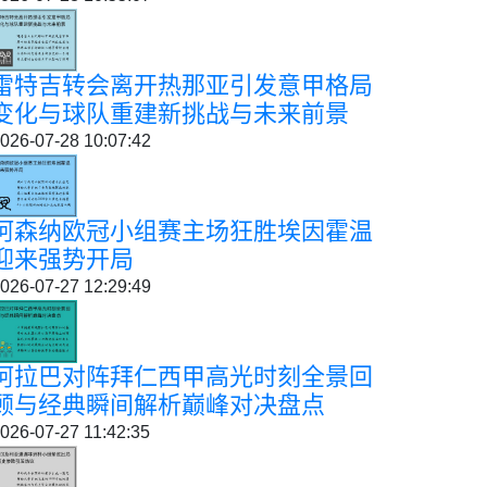
雷特吉转会离开热那亚引发意甲格局
变化与球队重建新挑战与未来前景
026-07-28 10:07:42
阿森纳欧冠小组赛主场狂胜埃因霍温
迎来强势开局
026-07-27 12:29:49
阿拉巴对阵拜仁西甲高光时刻全景回
顾与经典瞬间解析巅峰对决盘点
026-07-27 11:42:35