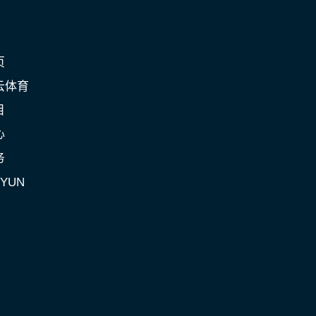
页
云体育
目
心
务
YUN