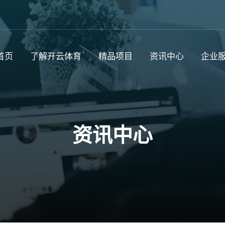
首页
了解开云体育
精品项目
资讯中心
企业
资讯中心