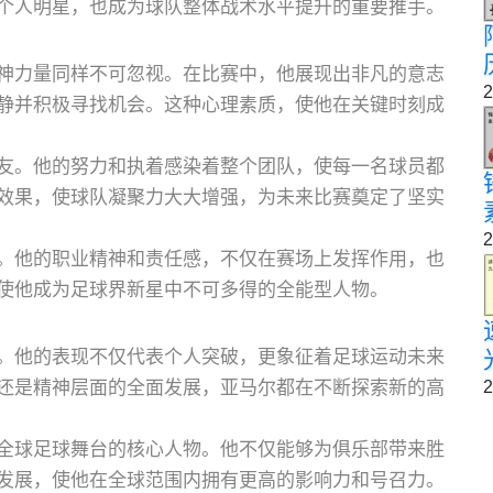
个人明星，也成为球队整体战术水平提升的重要推手。
神力量同样不可忽视。在比赛中，他展现出非凡的意志
2
静并积极寻找机会。这种心理素质，使他在关键时刻成
友。他的努力和执着感染着整个团队，使每一名球员都
效果，使球队凝聚力大大增强，为未来比赛奠定了坚实
2
。他的职业精神和责任感，不仅在赛场上发挥作用，也
使他成为足球界新星中不可多得的全能型人物。
。他的表现不仅代表个人突破，更象征着足球运动未来
2
还是精神层面的全面发展，亚马尔都在不断探索新的高
全球足球舞台的核心人物。他不仅能够为俱乐部带来胜
发展，使他在全球范围内拥有更高的影响力和号召力。