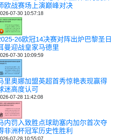
师欧战赛场上演巅峰对决
026-07-30 10:57:18
2025-26欧冠14决赛对阵出炉巴黎圣日
耳曼迎战皇家马德里
026-07-30 10:09:59
马里奥娜加盟英超首秀惊艳表现赢得
球迷高度认可
026-07-28 11:42:08
马内罚入致胜点球助塞内加尔首次夺
得非洲杯冠军历史性胜利
026-07-28 10:55:07