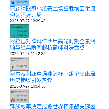
阿森纳欧冠小组赛主场狂胜埃因霍温
迎来强势开局
2026-07-27 12:29:49
阿拉巴对阵拜仁西甲高光时刻全景回
顾与经典瞬间解析巅峰对决盘点
2026-07-27 11:42:35
阿尔及利亚遭遇非洲杯小组垫底出局
历史惨败引发热议
2026-07-27 10:54:58
锋线效率决定成败世界杯备战关键因