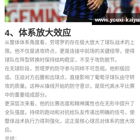
4、体系放大效应
从整体体系角度看，劳塔罗的存在极大放大了球队战术的上
限。他不仅是进攻终点，更是连接中前场的关键纽带，使得
球队在阵型转换时保持结构稳定，不至于攻防脱节。
在无球阶段，劳塔罗的防守参与同样不可忽视。他积极回
追、压迫对方后腰和出球点，直接影响了葡萄牙球队由守转
攻的质量。这种从锋线开始的防守意识，是现代高水平比赛
中的重要组成部分。
更深层次来看，他的比赛态度和精神属性也在无形中提升了
全队强度。持续的跑动和对抗给队友传递出明确的信号，使
整体战术执行力得到强化，这正是核心球员对体系的放大效
应。
总结：