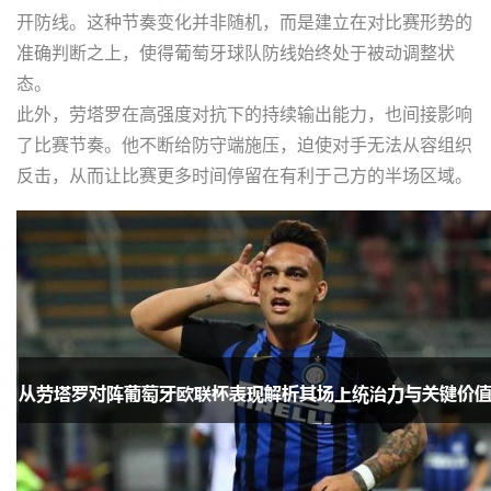
开防线。这种节奏变化并非随机，而是建立在对比赛形势的
准确判断之上，使得葡萄牙球队防线始终处于被动调整状
态。
此外，劳塔罗在高强度对抗下的持续输出能力，也间接影响
了比赛节奏。他不断给防守端施压，迫使对手无法从容组织
反击，从而让比赛更多时间停留在有利于己方的半场区域。