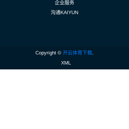
企业服务
沟通KAIYUN
Copyright ©
开云体育下载
.
XML