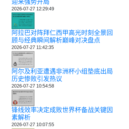
迎来强势开局
2026-07-27 12:29:49
阿拉巴对阵拜仁西甲高光时刻全景回
顾与经典瞬间解析巅峰对决盘点
2026-07-27 11:42:35
阿尔及利亚遭遇非洲杯小组垫底出局
历史惨败引发热议
2026-07-27 10:54:58
锋线效率决定成败世界杯备战关键因
素解析
2026-07-27 10:07:55