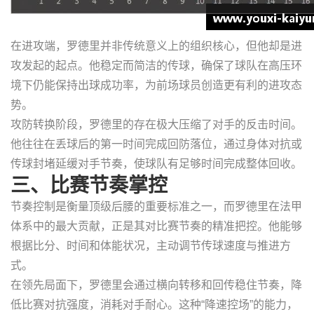
在进攻端，罗德里并非传统意义上的组织核心，但他却是进
攻发起的起点。他稳定而简洁的传球，确保了球队在高压环
境下仍能保持出球成功率，为前场球员创造更有利的进攻态
势。
攻防转换阶段，罗德里的存在极大压缩了对手的反击时间。
他往往在丢球后的第一时间完成回防落位，通过身体对抗或
传球封堵延缓对手节奏，使球队有足够时间完成整体回收。
三、比赛节奏掌控
节奏控制是衡量顶级后腰的重要标准之一，而罗德里在法甲
体系中的最大贡献，正是其对比赛节奏的精准把控。他能够
根据比分、时间和体能状况，主动调节传球速度与推进方
式。
在领先局面下，罗德里会通过横向转移和回传稳住节奏，降
低比赛对抗强度，消耗对手耐心。这种“降速控场”的能力，