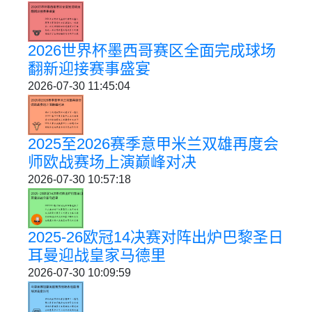
2026世界杯墨西哥赛区全面完成球场
翻新迎接赛事盛宴
2026-07-30 11:45:04
2025至2026赛季意甲米兰双雄再度会
师欧战赛场上演巅峰对决
2026-07-30 10:57:18
2025-26欧冠14决赛对阵出炉巴黎圣日
耳曼迎战皇家马德里
2026-07-30 10:09:59