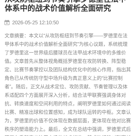
体系中的战术价值解析全面研究
2026-05-25 12:10:50
文章摘要：本文以“从攻防枢纽到节奏引擎——罗德里在法
甲体系中的战术价值解析全面研究”为核心议题，系统梳理
了罗德里这一世界级后腰球员在法甲战术环境中的多维价
值。文章首先从整体视角概括罗德里在攻防转换、阵型稳
定、比赛节奏掌控以及团队结构优化中的核心作用，指出其
角色已从传统防守型中场升级为真正意义上的“比赛控制
者”。随后，正文从战术定位、攻防贡献、节奏管理以及体
系适配四个方面展开深入分析，结合法甲联赛强调身体对
抗、转换速度和空间利用的特点，阐明罗德里如何通过阅读
比赛、精准出球和位置感知，成为球队运转的中枢。文章认
为，罗德里的价值不仅体现在数据层面，更体现在他对比赛
秩序的塑造能力上。最后，全文在总结中强调，罗德里式后