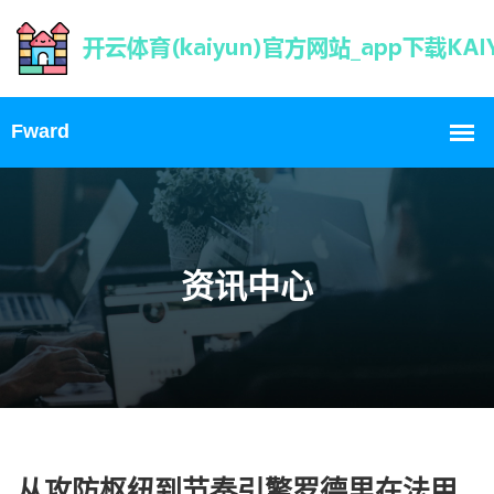
资讯中心
从攻防枢纽到节奏引擎罗德里在法甲