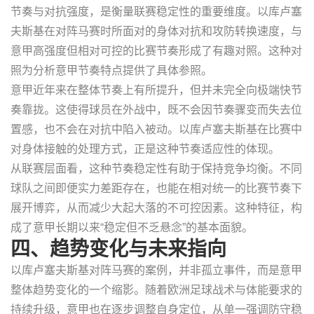
节奏与对抗强度，是衡量联赛稳定性的重要维度。以库卢塞
夫斯基在对阵马赛时所面对的身体对抗和攻防转换速度，与
意甲高强度但相对可控的比赛节奏形成了有趣对照。这种对
照为分析意甲节奏特点提供了具体参照。
意甲近年来在整体节奏上有所提升，但并未完全向极端快节
奏靠拢。这使得球员在外战中，既不会因节奏骤变而失去位
置感，也不会在对抗中陷入被动。以库卢塞夫斯基在比赛中
对身体接触的处理方式，正是这种节奏适应性的体现。
从联赛层面看，这种节奏稳定性有助于保持竞争均衡。不同
球队之间即便实力差距存在，也能在相对统一的比赛节奏下
展开博弈，从而减少大起大落的不可控因素。这种特征，构
成了意甲长期以来“稳定但不乏悬念”的基本面貌。
四、趋势变化与未来指向
以库卢塞夫斯基对阵马赛的案例，并非孤立事件，而是意甲
整体趋势变化的一个缩影。随着欧洲足球战术与体能要求的
持续升级，意甲也在逐步调整自身定位，从单一强调防守稳