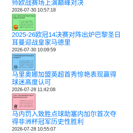
师欧战赛场上演巅峰对决
2026-07-30 10:57:18
2025-26欧冠14决赛对阵出炉巴黎圣日
耳曼迎战皇家马德里
2026-07-30 10:09:59
马里奥娜加盟英超首秀惊艳表现赢得
球迷高度认可
2026-07-28 11:42:08
马内罚入致胜点球助塞内加尔首次夺
得非洲杯冠军历史性胜利
2026-07-28 10:55:07