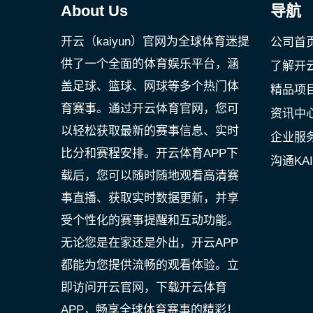
About Us
导航
开云（kaiyun）官网为全球体育迷提
公司首
供了一个全面的体育娱乐平台，涵
了解开
盖足球、篮球、网球等多个热门体
精品项
育赛事。通过开云体育官网，您可
资讯中
以轻松获取最新的赛事信息、实时
企业服
比分和赛程安排。开云体育APP下
沟通KAI
载后，您可以随时随地观看高清赛
事直播、获取实时数据更新，并享
受个性化的赛事提醒和互动功能。
无论您是在家还是外出，开云APP
都能为您提供流畅的观看体验。立
即访问开云官网，下载开云体育
APP，畅享全球体育赛事的精彩！