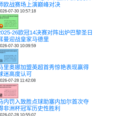
师欧战赛场上演巅峰对决
026-07-30 10:57:18
2025-26欧冠14决赛对阵出炉巴黎圣日
耳曼迎战皇家马德里
026-07-30 10:09:59
马里奥娜加盟英超首秀惊艳表现赢得
球迷高度认可
026-07-28 11:42:08
马内罚入致胜点球助塞内加尔首次夺
得非洲杯冠军历史性胜利
026-07-28 10:55:07