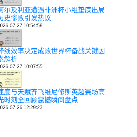
阿尔及利亚遭遇非洲杯小组垫底出局
历史惨败引发热议
026-07-27 10:54:58
锋线效率决定成败世界杯备战关键因
素解析
026-07-27 10:07:55
速度与天赋齐飞维尼修斯英超赛场高
光时刻全回顾震撼瞬间盘点
026-07-26 12:29:23