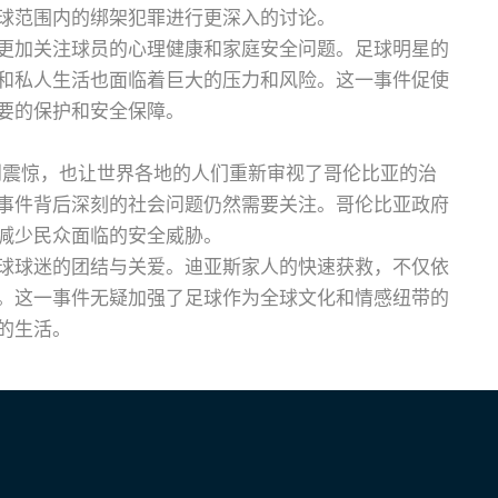
球范围内的绑架犯罪进行更深入的讨论。
更加关注球员的心理健康和家庭安全问题。足球明星的
和私人生活也面临着巨大的压力和风险。这一事件促使
要的保护和安全保障。
到震惊，也让世界各地的人们重新审视了哥伦比亚的治
事件背后深刻的社会问题仍然需要关注。哥伦比亚政府
减少民众面临的安全威胁。
球球迷的团结与关爱。迪亚斯家人的快速获救，不仅依
。这一事件无疑加强了足球作为全球文化和情感纽带的
的生活。