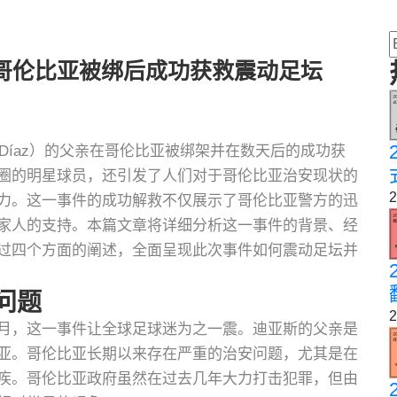
哥伦比亚被绑后成功获救震动足坛
is Díaz）的父亲在哥伦比亚被绑架并在数天后的成功获
圈的明星球员，还引发了人们对于哥伦比亚治安现状的
2
力。这一事件的成功解救不仅展示了哥伦比亚警方的迅
家人的支持。本篇文章将详细分析这一事件的背景、经
过四个方面的阐述，全面呈现此次事件如何震动足坛并
问题
2
年9月，这一事件让全球足球迷为之一震。迪亚斯的父亲是
亚。哥伦比亚长期以来存在严重的治安问题，尤其是在
疾。哥伦比亚政府虽然在过去几年大力打击犯罪，但由