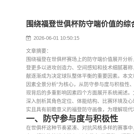
围绕福登世俱杯防守端价值的综
2026-06-01 10:50:15
文章摘要：
围绕福登在世俱杯赛场上的防守端价值展开分析
登更多以进攻创造力、空间感知和技术细腻著称
献逐渐成为决定球队整体平衡的重要因素。本文
因素全景分析”为核心，从防守参与度与积极性
现背后的多重影响因素四个方面展开系统阐述。
深入剖析其角色定位、体能结构、比赛环境及心
实且具有前瞻意义的福登防守画像，为理解现代
一、防守参与度与积极性
在世俱杯这种节奏紧凑、对抗风格多样的赛事中