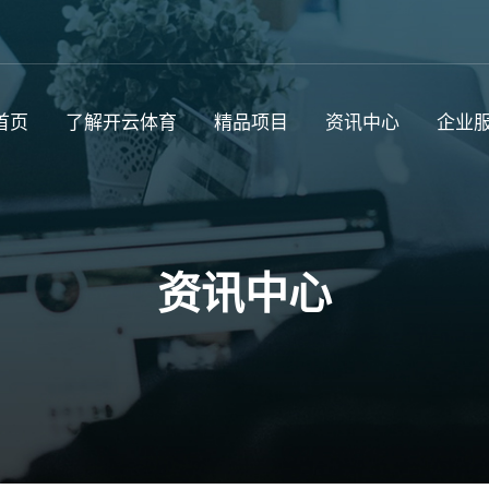
首页
了解开云体育
精品项目
资讯中心
企业
资讯中心