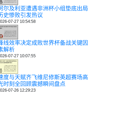
阿尔及利亚遭遇非洲杯小组垫底出局
历史惨败引发热议
026-07-27 10:54:58
锋线效率决定成败世界杯备战关键因
素解析
026-07-27 10:07:55
速度与天赋齐飞维尼修斯英超赛场高
光时刻全回顾震撼瞬间盘点
026-07-26 12:29:23