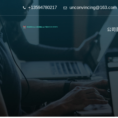
+13594780217
unconvincing@163.com
公司