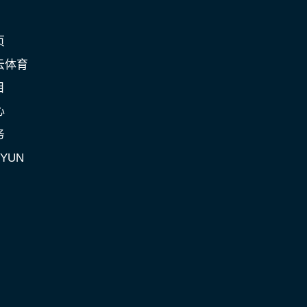
页
云体育
目
心
务
YUN