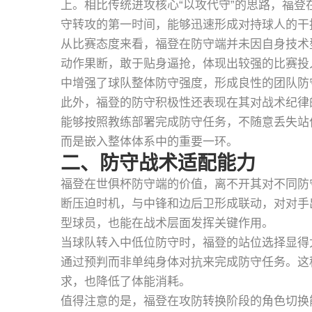
上。相比传统进攻核心“以攻代守”的思路，福
守转攻的第一时间，能够迅速形成对持球人的干
从比赛态度来看，福登在防守端并未因自身技术
动作果断，敢于贴身逼抢，体现出较强的比赛投
中增强了球队整体防守强度，形成良性的团队防
此外，福登的防守积极性还表现在其对战术纪律
能够按照教练部署完成防守任务，不随意丢失站
而是嵌入整体体系中的重要一环。
二、防守战术适配能力
福登在世俱杯防守端的价值，离不开其对不同防
断压迫时机，与中锋和边后卫形成联动，对对手
型球员，也能在战术层面发挥关键作用。
当球队转入中低位防守时，福登的站位选择显得
通过预判而非单纯身体对抗来完成防守任务。这
求，也降低了体能消耗。
值得注意的是，福登在攻防转换阶段的角色切换