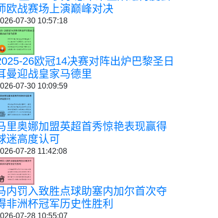
师欧战赛场上演巅峰对决
026-07-30 10:57:18
2025-26欧冠14决赛对阵出炉巴黎圣日
耳曼迎战皇家马德里
026-07-30 10:09:59
马里奥娜加盟英超首秀惊艳表现赢得
球迷高度认可
026-07-28 11:42:08
马内罚入致胜点球助塞内加尔首次夺
得非洲杯冠军历史性胜利
026-07-28 10:55:07