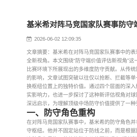
基米希对阵马竞国家队赛事防守
2026-06-02 12:09:35
文章摘要：基米希在对阵马竞国家队赛事中的表
全新视角。本文围绕“防守端价值评估新视角”
比赛环境下所展现出的多维度防守贡献。从传统
的影响，文章试图突破以往仅以抢断、拦截等单
换枢纽位置上的独特价值。通过四个层面的深入
实影响力，也进一步探讨了这种新评估视角对球
深远启示，为理解顶级中场防守价值提供了一种
一、防守角色重构
在对阵马竞国家队赛事中，基米希的防守角色并
守枢纽。他并不固定站位于防线之前，而是根据