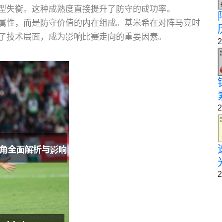
型失衡。这种成熟度直接提升了防守的成功率。
属性，而是防守价值的内在组成。基米希在对阵马竞时
了技术层面，成为影响比赛走向的重要因素。
2
2
2