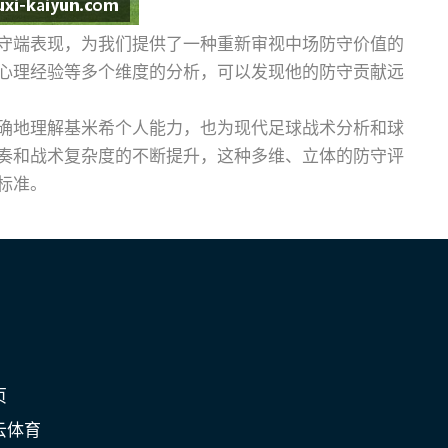
守端表现，为我们提供了一种重新审视中场防守价值的
心理经验等多个维度的分析，可以发现他的防守贡献远
确地理解基米希个人能力，也为现代足球战术分析和球
奏和战术复杂度的不断提升，这种多维、立体的防守评
标准。
页
云体育