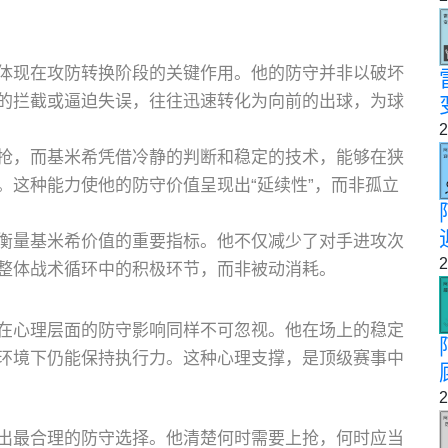
体现在攻防转换阶段的关键作用。他的防守并非以破坏
的拦截或逼迫失误，往往迅速转化为向前的出球，为球
2
抢，而基米希凭借冷静的判断和稳定的技术，能够在狭
。这种能力使他的防守价值呈现出“延续性”，而非孤立
衡量基米希价值的重要指标。他不仅减少了对手进攻次
2
整体战术循环中的积极环节，而非被动消耗。
在心理层面的防守影响同样不可忽视。他在场上的稳定
环境下仍能保持执行力。这种心理支撑，是顶级赛事中
2
出最合理的防守选择。他清楚何时需要上抢，何时应当