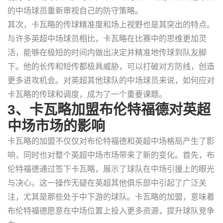
的中场球员重新审视自己的防守策略。
其次，卡瓦略的传球精准度和场上视野也是其突出的特点。
与许多英超中场球员相比，卡瓦略在比赛中的思维更加灵
活，能够在极短的时间内做出决定并精准地传球到队友脚
下。他的长传和短传都极具威胁，可以打破对方防线，创造
更多进攻机会。对英超其他球队的中场球员来说，如何应对
卡瓦略的传球和调度，成为了一个重要课题。
3、卡瓦略加盟布伦特福德对英超
中场市场的影响
卡瓦略的加盟不仅仅对布伦特福德和英超中场格局产生了影
响，同时也对整个英超中场市场带来了新的变化。首先，布
伦特福德通过签下卡瓦略，展示了球队在中场引援上的眼光
与决心。这一操作无疑在英超其他俱乐部中引起了广泛关
注，尤其是那些处于中下游的球队。卡瓦略的加盟，意味着
布伦特福德愿意在中场位置上投入更多资源，提升球队竞争