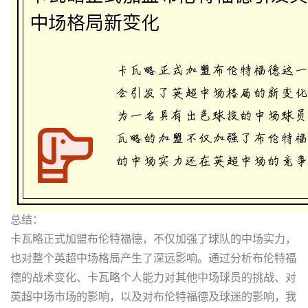
总结：
卡瓦略正式加盟布伦特福德，不仅加强了球队的中场实力，
也对整个英超中场格局产生了深远影响。通过分析布伦特福
德的战术变化、卡瓦略个人能力对其他中场球员的挑战、对
英超中场市场的影响，以及对布伦特福德及球迷的影响，我