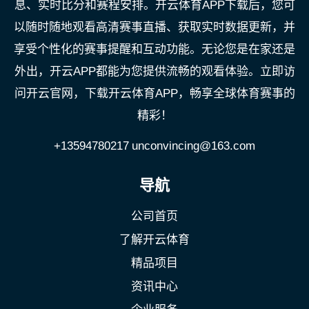
息、实时比分和赛程安排。开云体育APP下载后，您可
以随时随地观看高清赛事直播、获取实时数据更新，并
享受个性化的赛事提醒和互动功能。无论您是在家还是
外出，开云APP都能为您提供流畅的观看体验。立即访
问开云官网，下载开云体育APP，畅享全球体育赛事的
精彩！
+13594780217
unconvincing@163.com
导航
公司首页
了解开云体育
精品项目
资讯中心