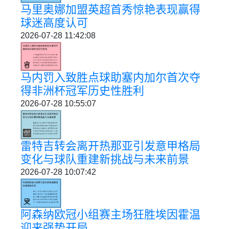
马里奥娜加盟英超首秀惊艳表现赢得
球迷高度认可
2026-07-28 11:42:08
马内罚入致胜点球助塞内加尔首次夺
得非洲杯冠军历史性胜利
2026-07-28 10:55:07
雷特吉转会离开热那亚引发意甲格局
变化与球队重建新挑战与未来前景
2026-07-28 10:07:42
阿森纳欧冠小组赛主场狂胜埃因霍温
迎来强势开局