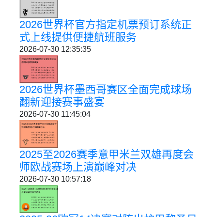
2026世界杯官方指定机票预订系统正
式上线提供便捷航班服务
2026-07-30 12:35:35
2026世界杯墨西哥赛区全面完成球场
翻新迎接赛事盛宴
2026-07-30 11:45:04
2025至2026赛季意甲米兰双雄再度会
师欧战赛场上演巅峰对决
2026-07-30 10:57:18