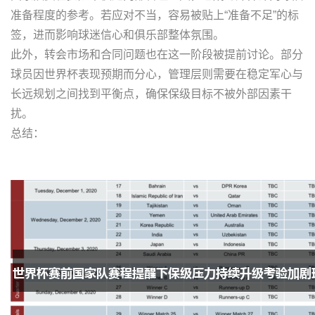
准备程度的参考。若应对不当，容易被贴上“准备不足”的标
签，进而影响球迷信心和俱乐部整体氛围。
此外，转会市场和合同问题也在这一阶段被提前讨论。部分
球员因世界杯表现预期而分心，管理层则需要在稳定军心与
长远规划之间找到平衡点，确保保级目标不被外部因素干
扰。
总结：