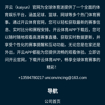
开云（kaiyun）官网为全球体育迷提供了一个全面的体
育娱乐平台，涵盖足球、篮球、网球等多个热门体育赛
事。通过开云体育官网，您可以轻松获取最新的赛事信
息、实时比分和赛程安排。开云体育APP下载后，您可
以随时随地观看高清赛事直播、获取实时数据更新，并
享受个性化的赛事提醒和互动功能。无论您是在家还是
外出，开云APP都能为您提供流畅的观看体验。立即访
问开云官网，下载开云体育APP，畅享全球体育赛事的
精彩！
+13594780217
unconvincing@163.com
导航
公司首页