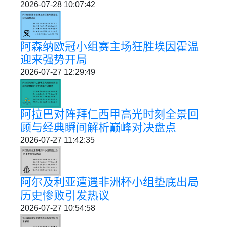
2026-07-28 10:07:42
阿森纳欧冠小组赛主场狂胜埃因霍温
迎来强势开局
2026-07-27 12:29:49
阿拉巴对阵拜仁西甲高光时刻全景回
顾与经典瞬间解析巅峰对决盘点
2026-07-27 11:42:35
阿尔及利亚遭遇非洲杯小组垫底出局
历史惨败引发热议
2026-07-27 10:54:58