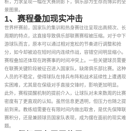
析，力求呈现一幅在大赛阴影下，俱乐部为生存而博弈的全
景图景。
1、赛程叠加现实冲击
世界杯赛前，国家队的集训和热身赛往往呈现出高频次、长
周期的特点，这直接导致俱乐部联赛赛程被压缩。对于中下
游球队而言，原本可以通过相对宽松的节奏进行调整和抢
分，如今却被迫在短时间内连续作战，容错空间明显缩小。
赛程叠加还体现在跨赛事的时间冲突上。一些关键球员需要
在联赛关键阶段被征召进入国家队，缺席俱乐部比赛。这种
人员的不稳定，使得球队在排兵布阵和战术延续性上遭遇现
实困难，尤其是在保级对手直接交锋时，影响更加明显。
此外，赛程提醒机制的提前介入，让球队对未来数周的比赛
密度有了更直观的认知。虽然信息更透明，但压力也随之提
前到来。教练组需要在有限时间内做出取舍，是优先保障联
赛积分，还是兼顾球员国家队表现，成为摆在面前的现实难
题。