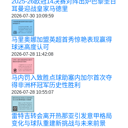
2025-26欧冠14决赛对阵出炉巴黎圣日
耳曼迎战皇家马德里
2026-07-30 10:09:59
马里奥娜加盟英超首秀惊艳表现赢得
球迷高度认可
2026-07-28 11:42:08
马内罚入致胜点球助塞内加尔首次夺
得非洲杯冠军历史性胜利
2026-07-28 10:55:07
雷特吉转会离开热那亚引发意甲格局
变化与球队重建新挑战与未来前景