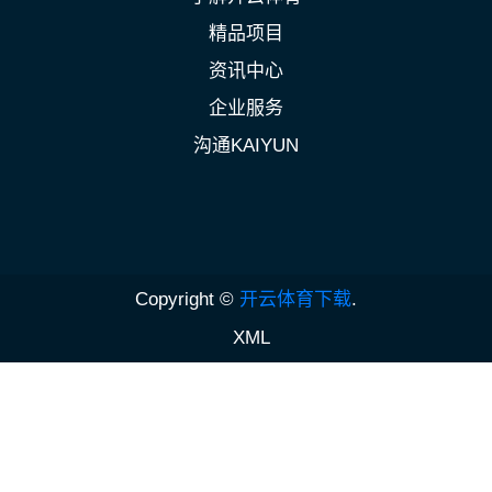
精品项目
资讯中心
企业服务
沟通KAIYUN
Copyright ©
开云体育下载
.
XML