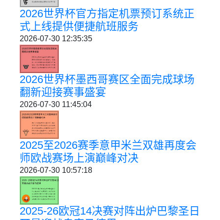
2026世界杯官方指定机票预订系统正
式上线提供便捷航班服务
2026-07-30 12:35:35
2026世界杯墨西哥赛区全面完成球场
翻新迎接赛事盛宴
2026-07-30 11:45:04
2025至2026赛季意甲米兰双雄再度会
师欧战赛场上演巅峰对决
2026-07-30 10:57:18
2025-26欧冠14决赛对阵出炉巴黎圣日