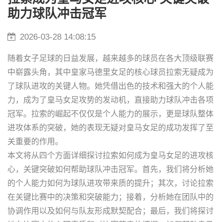
助力球队冲击冠军
2026-03-28 14:08:15
随着女子足球的日益发展，越来越多的球员在各大顶级联赛
中崭露头角，其中皇家马德里女足的核心球员拉索无疑成为
了球队进攻的关键人物。她凭借出色的技术和强大的个人能
力，成为了皇马女足攻势的发动机，直接助力球队冲击各项
冠军。拉索的崛起不仅仅是个人能力的展示，更是球队整体
进攻体系的突破，她的表现无疑对皇马女足的成功发挥了至
关重要的作用。
本文将从四个方面详细探讨拉索如何成为皇马女足的进攻核
心，关键突破如何帮助球队冲击冠军。首先，我们将分析她
的个人能力如何为球队进攻带来质的提升；其次，讨论拉索
在关键比赛中的决策和突破能力；接着，分析她在团队中的
协调作用以及如何与队友形成默契配合；最后，我们将探讨