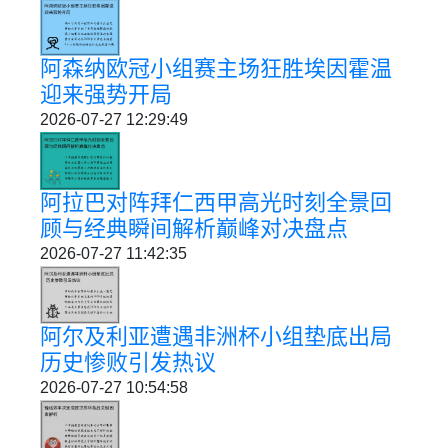
阿森纳欧冠小组赛主场狂胜埃因霍温
迎来强势开局
2026-07-27 12:29:49
阿拉巴对阵拜仁西甲高光时刻全景回
顾与经典瞬间解析巅峰对决盘点
2026-07-27 11:42:35
阿尔及利亚遭遇非洲杯小组垫底出局
历史惨败引发热议
2026-07-27 10:54:58