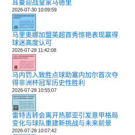
耳曼迎战皇家马德里
2026-07-30 10:09:59
马里奥娜加盟英超首秀惊艳表现赢得
球迷高度认可
2026-07-28 11:42:08
马内罚入致胜点球助塞内加尔首次夺
得非洲杯冠军历史性胜利
2026-07-28 10:55:07
雷特吉转会离开热那亚引发意甲格局
变化与球队重建新挑战与未来前景
2026-07-28 10:07:42