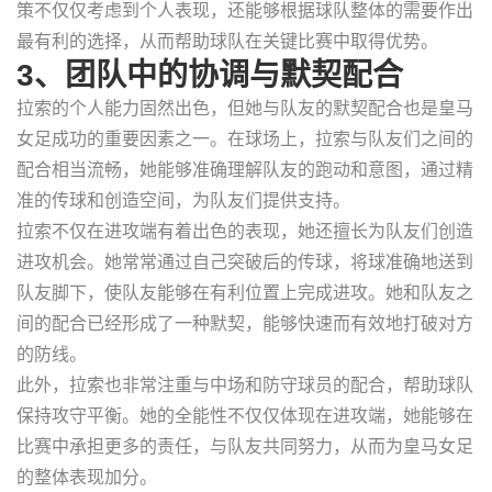
策不仅仅考虑到个人表现，还能够根据球队整体的需要作出
最有利的选择，从而帮助球队在关键比赛中取得优势。
3、团队中的协调与默契配合
拉索的个人能力固然出色，但她与队友的默契配合也是皇马
女足成功的重要因素之一。在球场上，拉索与队友们之间的
配合相当流畅，她能够准确理解队友的跑动和意图，通过精
准的传球和创造空间，为队友们提供支持。
拉索不仅在进攻端有着出色的表现，她还擅长为队友们创造
进攻机会。她常常通过自己突破后的传球，将球准确地送到
队友脚下，使队友能够在有利位置上完成进攻。她和队友之
间的配合已经形成了一种默契，能够快速而有效地打破对方
的防线。
此外，拉索也非常注重与中场和防守球员的配合，帮助球队
保持攻守平衡。她的全能性不仅仅体现在进攻端，她能够在
比赛中承担更多的责任，与队友共同努力，从而为皇马女足
的整体表现加分。