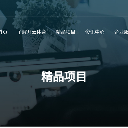
首页
了解开云体育
精品项目
资讯中心
企业
精品项目