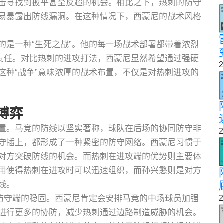
击寻找到扳平甚至反超的机会。相比之下，热刺的防守
易暴露出防线漏洞。在这种情况下，西蒙尼的战术风格
的是一种“生死之战”。他的每一场战术部署都带着浓烈
的责任。对比热刺的进攻打法，西蒙尼显然希望通过强硬
2
这种“战争”意味浓厚的战术布置，不仅是对热刺进攻的
博弈
置。马竞的防线以坚实著称，球队在后场的协同防守非
2
守插上，都形成了一种紧密的防守网络。西蒙尼习惯于
对方突破防线的机会。而热刺在进攻端的优势则主要体
用使得热刺在进攻时可以迅速组织，而孙兴慜则是对方
线。
保防守端的稳固。西蒙尼肯定会安排马竞的中场球员加强
2
进行更多的协防，减少热刺通过边路制造威胁的机会。