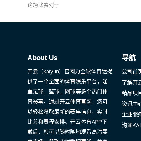
这场比赛对于
About Us
导航
开云（kaiyun）官网为全球体育迷提
公司首
供了一个全面的体育娱乐平台，涵
了解开
盖足球、篮球、网球等多个热门体
精品项
育赛事。通过开云体育官网，您可
资讯中
以轻松获取最新的赛事信息、实时
企业服
比分和赛程安排。开云体育APP下
沟通KAI
载后，您可以随时随地观看高清赛