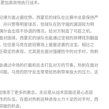
而更加高效地执行战术。
纪律方面占据优势。西蒙尼的球队在比赛中总是保持严
、孙兴慜等明星球员，但球队在防守端的漏洞较为明
偶尔会出现不协调的情况，给对方制造了可趁之机。
面对困境，西蒙尼的球队也能通过坚韧的拼搏找到翻盘
，往往是马竞在欧冠赛场上屡屡逆袭的法宝。相比之
乏稳定的表现，尤其是在面对强硬防守的对手时，热刺
会通过中场的拦截和反击打乱对方的节奏，热刺在面对
问题。马竞的防守反击常常给热刺带来极大的压力，这
之战增添了更多的悬念。无论是从战术层面还是心态层
性的队伍。在面对热刺这种进攻火力十足的对手时，西
突破的机会。