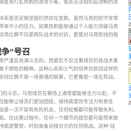
速度来打乱热刺的进攻节奏，使其无法组织起流畅的进
体系是否足够坚固仍然存在变数。虽然马竞的防守非常
2
带来不小的压力。如果热刺能够通过个人能力突破马竞
这场比赛不仅是两队战术的对抗，更是对马竞防线的极
争”号召
常严谨且充满斗志的。西蒙尼不仅注重球员的技战术素
2
敢于牺牲的精神。这种心态和士气的培养在欧冠这样的
欧冠比赛不是一场普通的联赛，它更像是一场生死战，
员们的斗志。马竞球员在赛场上通常都能够全力以赴，不
召能够让球员们更加团结，保持高度的专注力和责任
2
说是一次不容有失的机会，任何松懈都可能导致失利。
高。在比赛过程中，任何一个细节的疏忽都可能带来致
持高度警觉，时刻准备迎接对方的任何挑战。这种“战