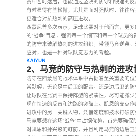
赛中暂时落后，也能通过坚决的防守和快速的反
有时显得有些松懈，尤其是面对强队时，往往容
更适合对抗热刺的高压进攻。
西蒙尼曾多次表示，足球比赛对于他而言，更多
的“战争”气息，强调每一个细节和每一个球员
的防守来破解热刺的进攻组织，带领马竞逆袭。
应对，也是一种对球队意志力的考验。
KAIYUN
2、马竞的防守与热刺的进攻
防守在西蒙尼的战术体系中占据着至关重要的位
常默契，无论是中后卫的配合，还是边后卫的防
让球队在比赛中保持阵型的紧凑性，尽可能减少
现在快速的反击和边路的突破上。凯恩的支点作
进攻中的另一关键人物，凭借速度和技术打破防
马竞要想在这场“战争”中占据优势，首先要确
对凯恩和孙兴慜的盯防，并且利用马竞的边后卫