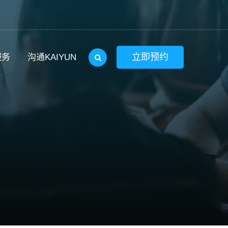
立即预约
服务
沟通KAIYUN