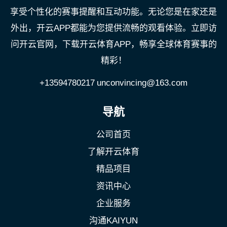
享受个性化的赛事提醒和互动功能。无论您是在家还是
外出，开云APP都能为您提供流畅的观看体验。立即访
问开云官网，下载开云体育APP，畅享全球体育赛事的
精彩！
+13594780217
unconvincing@163.com
导航
公司首页
了解开云体育
精品项目
资讯中心
企业服务
沟通KAIYUN