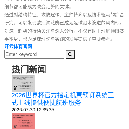
细节都可能成为改变走势的关键。
通过对结构特征、攻防逻辑、主帅博弈以及技术驱动的综合
研究，可以发现欧冠淘汰赛已成为足球战术演进的风向标。
对这一趋势的持续关注与深入分析，不仅有助于理解顶级赛
事本身，也为足球理论与实践的发展提供了重要参考。
开云体育官网
热门新闻
2026世界杯官方指定机票预订系统正
式上线提供便捷航班服务
2026-07-30 12:35:35