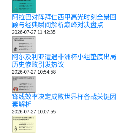
阿拉巴对阵拜仁西甲高光时刻全景回
顾与经典瞬间解析巅峰对决盘点
2026-07-27 11:42:35
阿尔及利亚遭遇非洲杯小组垫底出局
历史惨败引发热议
2026-07-27 10:54:58
锋线效率决定成败世界杯备战关键因
素解析
2026-07-27 10:07:55