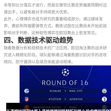
非等到比分落后才进行，而是在察觉比赛走势偏离预期时迅
速出手，以避免被对手持续放大优势。
此外，心理博弈也成为研究的重要组成部分。通过媒体发
声、赛前布阵烟雾弹等方式，教练试图在比赛尚未开始前就
影响对手判断，这种软性博弈在欧冠舞台上愈发常见。
四、数据技术驱动趋势
随着数据分析和视频技术的广泛应用，欧冠淘汰赛的战术研
究进入精细化阶段。球队能够通过海量数据识别对手的进攻
倾向、防守漏洞以及球员体能波动规律。