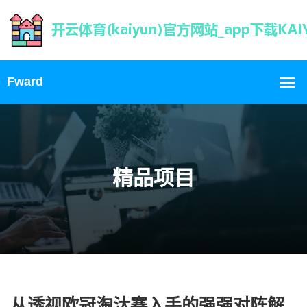
精品项目
从透视欧冠淘汰赛入手的强强对阵解