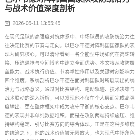
与战术价值深度剖析
2026-05-11 13:55:45
在现代足球的高强度对抗体系中，中场球员的攻防统治力往
往决定比赛的节奏与走向。以巴尔韦德对阵韩国国家队的表
现为研究核心，可以清晰看到一名全能型中场如何在高速转
换、压迫逼抢与空间博弈中建立全面优势。本文将从攻防覆
盖能力、战术执行价值、节奏掌控作用以及关键时刻影响力
四个维度，系统剖析巴尔韦德在面对韩国队时所展现出的统
治力与战略意义。通过对比赛结构、跑动轨迹、技术决策与
战术联动的深入拆解，可以发现他不仅在个人层面完成高强
度输出，更在整体框架中成为攻守平衡的核心支点。巴尔韦
德的表现并非单纯数据堆积，而是在攻防两端持续施压、维
持结构稳定、引导比赛方向的综合体现。正是在这种多维度
的统治之下，他的战术价值被无限放大，也为现代中场角色