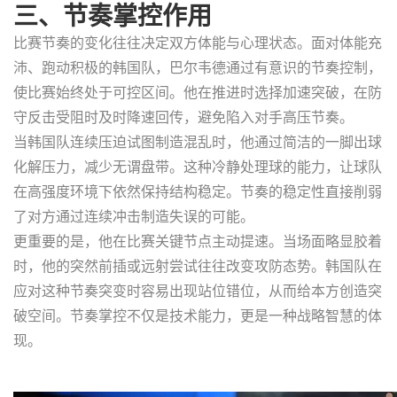
三、节奏掌控作用
比赛节奏的变化往往决定双方体能与心理状态。面对体能充
沛、跑动积极的韩国队，巴尔韦德通过有意识的节奏控制，
使比赛始终处于可控区间。他在推进时选择加速突破，在防
守反击受阻时及时降速回传，避免陷入对手高压节奏。
当韩国队连续压迫试图制造混乱时，他通过简洁的一脚出球
化解压力，减少无谓盘带。这种冷静处理球的能力，让球队
在高强度环境下依然保持结构稳定。节奏的稳定性直接削弱
了对方通过连续冲击制造失误的可能。
更重要的是，他在比赛关键节点主动提速。当场面略显胶着
时，他的突然前插或远射尝试往往改变攻防态势。韩国队在
应对这种节奏突变时容易出现站位错位，从而给本方创造突
破空间。节奏掌控不仅是技术能力，更是一种战略智慧的体
现。