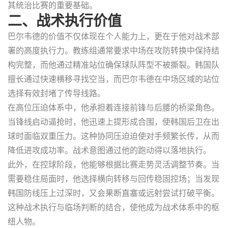
其统治比赛的重要基础。
二、战术执行价值
巴尔韦德的价值不仅体现在个人能力上，更在于他对战术部
署的高度执行力。教练组通常要求中场在攻防转换中保持结
构完整，而他通过精准站位确保球队阵型不被撕裂。韩国队
擅长通过快速横移寻找空当，而巴尔韦德在中场区域的站位
选择有效封堵了传导线路。
在高位压迫体系中，他承担着连接前锋与后腰的桥梁角色。
当锋线启动逼抢时，他迅速上提形成合围，使韩国后卫在出
球时面临双重压力。这种协同压迫迫使对手频繁长传，从而
降低进攻成功率。战术意图通过他的跑动得以落地执行。
此外，在控球阶段，他能够根据比赛走势灵活调整节奏。当
需要稳住局面时，他选择横向转移与回传稳固控场；当发现
韩国防线压上过深时，又会果断直塞或远射尝试打破平衡。
这种战术执行与临场判断的结合，使他成为战术体系中的枢
纽人物。