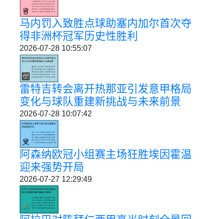
马内罚入致胜点球助塞内加尔首次夺
得非洲杯冠军历史性胜利
2026-07-28 10:55:07
雷特吉转会离开热那亚引发意甲格局
变化与球队重建新挑战与未来前景
2026-07-28 10:07:42
阿森纳欧冠小组赛主场狂胜埃因霍温
迎来强势开局
2026-07-27 12:29:49