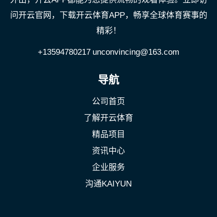
问开云官网，下载开云体育APP，畅享全球体育赛事的
精彩！
+13594780217
unconvincing@163.com
导航
公司首页
了解开云体育
精品项目
资讯中心
企业服务
沟通KAIYUN