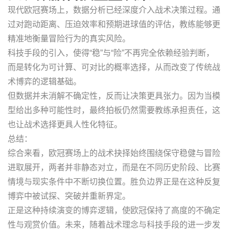
现代欧冠赛场上，数据分析已经深度介入战术决策过程。通
过对跑动距离、压迫效率和预期进球值的评估，教练能够更
精准地衡量冒险行为的真实风险。
科技手段的引入，使得“稳”与“险”不再完全依赖经验判断，
而是转化为可计算、可对比的概率选择，从而改变了传统战
术博弈的逻辑基础。
但数据并未消解不确定性，反而让决策更具张力。因为当模
型给出多种可能性时，最终拍板仍然需要教练承担责任，这
也让战术选择更具人性化特征。
总结：
综合来看，欧冠赛场上的战术抉择始终围绕保守稳健与冒险
进取展开，两者并非静态对立，而是在不同历史阶段、比赛
情境与现实条件中不断切换位置。胜负边界正是在这种反复
博弈中被试探、突破并重新界定。
正是这种持续演变的博弈逻辑，使欧冠保持了高度的不确定
性与观赏价值。未来，随着战术理念与科技手段的进一步发