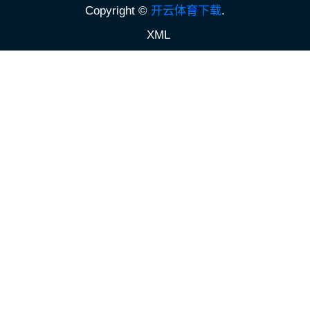
Copyright ©
开云体育下载
.
XML