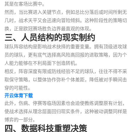
其是在客场比赛中。
然而，当比赛进入关键节点，例如总比分落后或时间所剩无
几时，战术天平又会迅速向冒险倾斜。这种阶段性的策略切
换，正是欧冠赛场胜负边界最直观的体现。
三、人员结构的现实制约
球队阵容结构是影响战术抉择的重要变量。拥有顶级进攻球
员的球队，更有底气选择高风险高回报的进取策略，因为个
人能力能够在不利局面下创造转机。
相反，阵容深度有限或防线经验不足的球队，往往不得不采
取保守策略，以整体协作弥补个体差距，降低被对手瞬间击
穿的可能性。
开云体育下载
此外，伤病、停赛等临场因素也会迫使教练调整原有计划，
使战术选择从理念层面回归现实条件，这种被动调整同样是
博弈的一部分。
四、数据科技重塑决策