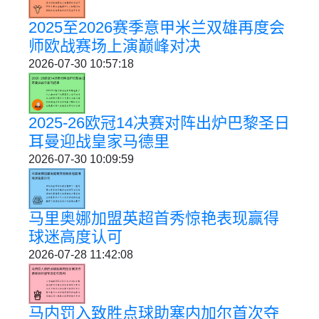
2025至2026赛季意甲米兰双雄再度会
师欧战赛场上演巅峰对决
2026-07-30 10:57:18
2025-26欧冠14决赛对阵出炉巴黎圣日
耳曼迎战皇家马德里
2026-07-30 10:09:59
马里奥娜加盟英超首秀惊艳表现赢得
球迷高度认可
2026-07-28 11:42:08
马内罚入致胜点球助塞内加尔首次夺