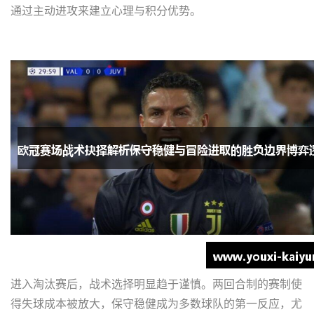
通过主动进攻来建立心理与积分优势。
进入淘汰赛后，战术选择明显趋于谨慎。两回合制的赛制使
得失球成本被放大，保守稳健成为多数球队的第一反应，尤