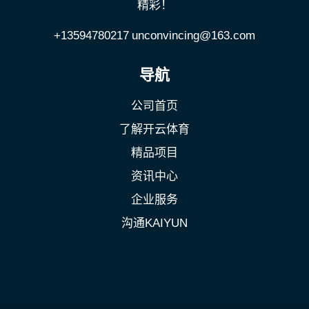
精彩！
+13594780217
unconvincing@163.com
导航
公司首页
了解开云体育
精品项目
资讯中心
企业服务
沟通KAIYUN