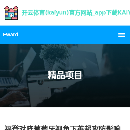
精品项目
福登对阵葡萄牙视角下英超攻防影响