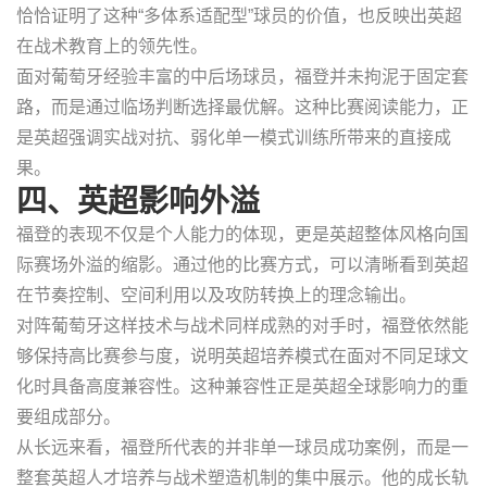
恰恰证明了这种“多体系适配型”球员的价值，也反映出英超
在战术教育上的领先性。
面对葡萄牙经验丰富的中后场球员，福登并未拘泥于固定套
路，而是通过临场判断选择最优解。这种比赛阅读能力，正
是英超强调实战对抗、弱化单一模式训练所带来的直接成
果。
四、英超影响外溢
福登的表现不仅是个人能力的体现，更是英超整体风格向国
际赛场外溢的缩影。通过他的比赛方式，可以清晰看到英超
在节奏控制、空间利用以及攻防转换上的理念输出。
对阵葡萄牙这样技术与战术同样成熟的对手时，福登依然能
够保持高比赛参与度，说明英超培养模式在面对不同足球文
化时具备高度兼容性。这种兼容性正是英超全球影响力的重
要组成部分。
从长远来看，福登所代表的并非单一球员成功案例，而是一
整套英超人才培养与战术塑造机制的集中展示。他的成长轨