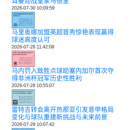
耳曼迎战皇家马德里
2026-07-30 10:09:59
马里奥娜加盟英超首秀惊艳表现赢得
球迷高度认可
2026-07-28 11:42:08
马内罚入致胜点球助塞内加尔首次夺
得非洲杯冠军历史性胜利
2026-07-28 10:55:07
雷特吉转会离开热那亚引发意甲格局
变化与球队重建新挑战与未来前景
2026-07-28 10:07:42