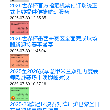
2026世界杯官方指定机票预订系统正
式上线提供便捷航班服务
2026-07-30 12:35:35
2026世界杯墨西哥赛区全面完成球场
翻新迎接赛事盛宴
2026-07-30 11:45:04
2025至2026赛季意甲米兰双雄再度会
师欧战赛场上演巅峰对决
2026-07-30 10:57:18
2025-26欧冠14决赛对阵出炉巴黎圣日