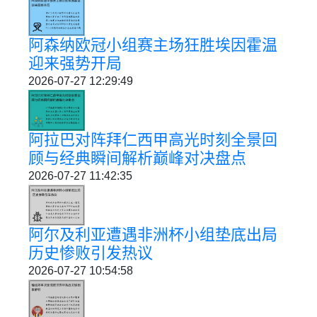
阿森纳欧冠小组赛主场狂胜埃因霍温
迎来强势开局
2026-07-27 12:29:49
阿拉巴对阵拜仁西甲高光时刻全景回
顾与经典瞬间解析巅峰对决盘点
2026-07-27 11:42:35
阿尔及利亚遭遇非洲杯小组垫底出局
历史惨败引发热议
2026-07-27 10:54:58