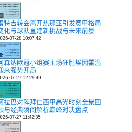
雷特吉转会离开热那亚引发意甲格局
变化与球队重建新挑战与未来前景
026-07-28 10:07:42
阿森纳欧冠小组赛主场狂胜埃因霍温
迎来强势开局
026-07-27 12:29:49
阿拉巴对阵拜仁西甲高光时刻全景回
顾与经典瞬间解析巅峰对决盘点
026-07-27 11:42:35