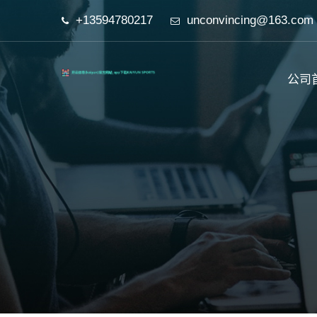
+13594780217
unconvincing@163.com
公司