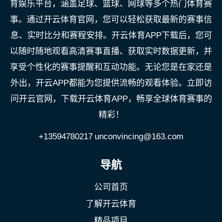
育娱乐平台，涵盖足球、篮球、网球等多个热门体育赛
事。通过开云体育官网，您可以轻松获取最新的赛事信
息、实时比分和赛程安排。开云体育APP下载后，您可
以随时随地观看高清赛事直播、获取实时数据更新，并
享受个性化的赛事提醒和互动功能。无论您是在家还是
外出，开云APP都能为您提供流畅的观看体验。立即访
问开云官网，下载开云体育APP，畅享全球体育赛事的
精彩！
+13594780217
unconvincing@163.com
导航
公司首页
了解开云体育
精品项目