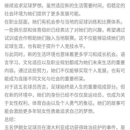
继续追求足球梦想。虽然适应新的生活需要时间，但稳定的
社会环境为她们提供了更多发展可能。
在职业层面，她们有机会参与当地的足球训练和比赛体系。
一些俱乐部和体育组织已经表达了对她们的兴趣，希望通过
试训或合作帮助她们融入当地联赛。这不仅能够延续她们的
足球生涯，也有助于提升个人竞技水平。
与此同时，新的生活环境也意味着更多学习和成长机会。语
言学习、文化适应以及职业规划都成为她们未来生活的重要
内容。通过这些努力，她们不仅能够实现个人发展，也有可
能成为连接不同文化与社会的重要桥梁。
对于这五名球员而言，足球始终是人生的重要组成部分。但
在新的环境中，她们的身份已经不仅仅是运动员，也成为关
于女性权利、体育自由以及个人勇气的象征。她们的故事可
能会激励更多年轻女性勇敢追求自己的梦想。
总结：
五名伊朗女足球员在澳大利亚成功获得政治庇护的事件，是