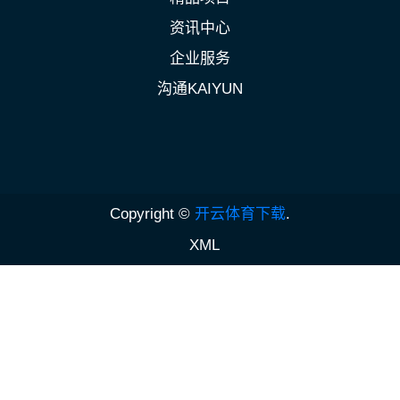
资讯中心
企业服务
沟通KAIYUN
Copyright ©
开云体育下载
.
XML