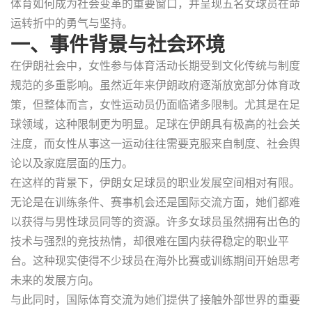
体育如何成为社会变革的重要窗口，并呈现五名女球员在命
运转折中的勇气与坚持。
一、事件背景与社会环境
在伊朗社会中，女性参与体育活动长期受到文化传统与制度
规范的多重影响。虽然近年来伊朗政府逐渐放宽部分体育政
策，但整体而言，女性运动员仍面临诸多限制。尤其是在足
球领域，这种限制更为明显。足球在伊朗具有极高的社会关
注度，而女性从事这一运动往往需要克服来自制度、社会舆
论以及家庭层面的压力。
在这样的背景下，伊朗女足球员的职业发展空间相对有限。
无论是在训练条件、赛事机会还是国际交流方面，她们都难
以获得与男性球员同等的资源。许多女球员虽然拥有出色的
技术与强烈的竞技热情，却很难在国内获得稳定的职业平
台。这种现实使得不少球员在海外比赛或训练期间开始思考
未来的发展方向。
与此同时，国际体育交流为她们提供了接触外部世界的重要