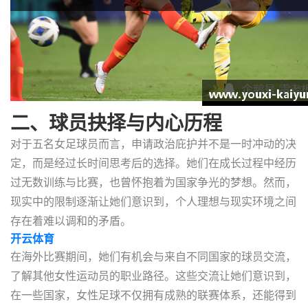
二、球员抉择与内心历程
对于五名女足球员而言，申请政治庇护并不是一时冲动的决
定，而是经过长时间思考后的选择。她们在成长过程中经历
过无数训练与比赛，也曾怀抱着为国家争光的梦想。然而，
现实中的限制逐渐让她们意识到，个人理想与现实环境之间
存在着难以调和的矛盾。
开云体育
在海外比赛期间，她们有机会与来自不同国家的球员交流，
了解其他女性运动员的职业路径。这些交流让她们意识到，
在一些国家，女性足球不仅拥有成熟的联赛体系，还能得到