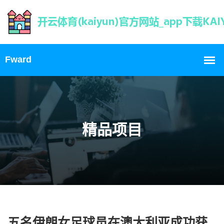
精品项目
五名伊朗女足球员在澳大利亚成功获