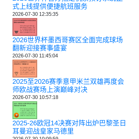
式上线提供便捷航班服务
2026-07-30 12:35:35
2026世界杯墨西哥赛区全面完成球场
翻新迎接赛事盛宴
2026-07-30 11:45:04
2025至2026赛季意甲米兰双雄再度会
师欧战赛场上演巅峰对决
2026-07-30 10:57:18
2025-26欧冠14决赛对阵出炉巴黎圣日
耳曼迎战皇家马德里
2026-07-30 10:09:59