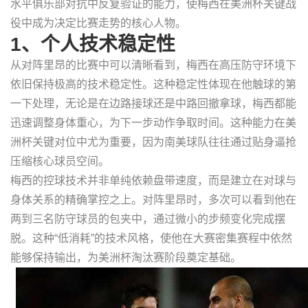
水平俱乐部对抗中反复验证的能力，使梅西在美洲杯关键战
役中成为决定比赛走势的核心人物。
1、个人技术稳定性
从对阵里昂的比赛中可以清晰看到，梅西在高压防守环境下
依旧保持极高的技术稳定性。这种稳定性体现在他触球的第
一下处理，无论是在边路接球还是中路回撤拿球，梅西都能
迅速调整身体重心，为下一步动作争取时间。这种能力在美
洲杯关键对位中尤为重要，因为南美球队往往通过贴身逼抢
压缩核心球员空间。
梅西的控球技术并非单纯依赖盘带速度，而是建立在对球与
身体关系的精确掌控之上。对阵里昂时，多次可以看到他在
两到三名防守球员的包夹中，通过微小的步频变化完成摆
脱。这种“低消耗”的技术风格，使他在大赛密集赛程中依然
能够保持输出，为美洲杯淘汰赛阶段奠定基础。