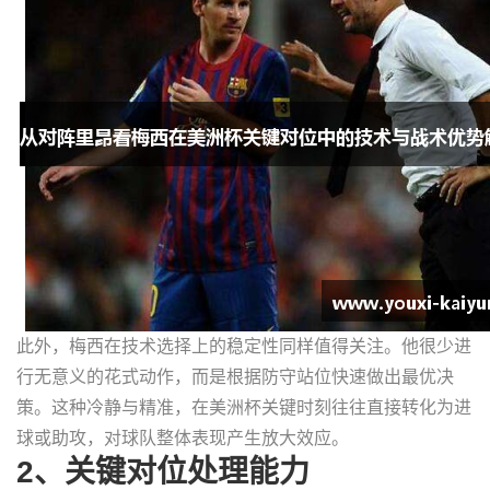
此外，梅西在技术选择上的稳定性同样值得关注。他很少进
行无意义的花式动作，而是根据防守站位快速做出最优决
策。这种冷静与精准，在美洲杯关键时刻往往直接转化为进
球或助攻，对球队整体表现产生放大效应。
2、关键对位处理能力