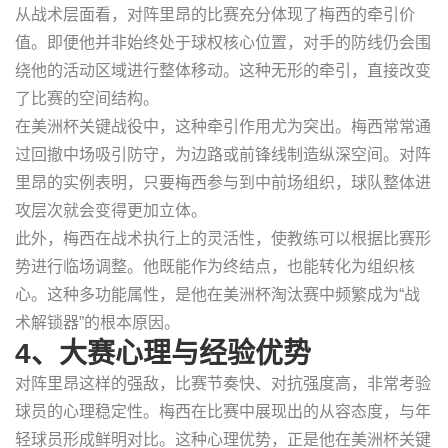
从战术层面看，对阵里昂的比赛充分体现了梅西的牵引价
值。即便他并非始终处于球权核心位置，对手的防线仍会围
绕他的活动区域进行整体移动。这种无形的牵引，直接改变
了比赛的空间结构。
在美洲杯关键战役中，这种牵引作用尤为突出。梅西常常通
过回撤中场吸引防守，为边路或前锋线制造纵深空间。对阵
里昂的实例表明，只要梅西参与到中前场组织，球队整体进
攻层次就会变得更加立体。
此外，梅西在战术执行上的灵活性，使教练可以根据比赛形
势进行临场调整。他既能作为终结点，也能转化为组织核
心。这种多功能属性，是他在美洲杯淘汰赛中频繁成为“战
术解锁器”的根本原因。
4、大赛心理与经验优势
对阵里昂这样的强敌，比赛节奏快、对抗强度高，非常考验
球员的心理稳定性。梅西在比赛中展现出的从容态度，与年
轻球员形成鲜明对比。这种心理优势，正是他在美洲杯关键