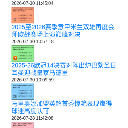
2026-07-30 11:45:04
2025至2026赛季意甲米兰双雄再度会
师欧战赛场上演巅峰对决
2026-07-30 10:57:18
2025-26欧冠14决赛对阵出炉巴黎圣日
耳曼迎战皇家马德里
2026-07-30 10:09:59
马里奥娜加盟英超首秀惊艳表现赢得
球迷高度认可
2026-07-28 11:42:08