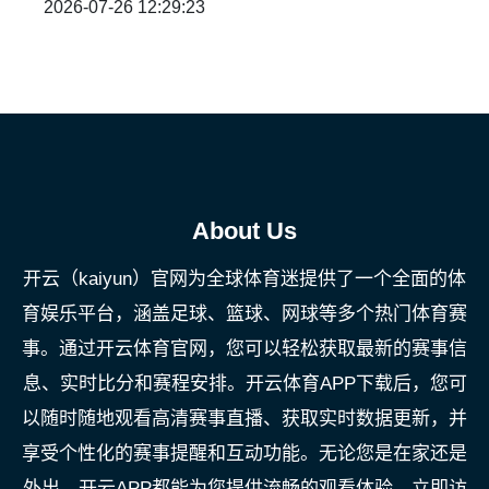
2026-07-26 12:29:23
About Us
开云（kaiyun）官网为全球体育迷提供了一个全面的体
育娱乐平台，涵盖足球、篮球、网球等多个热门体育赛
事。通过开云体育官网，您可以轻松获取最新的赛事信
息、实时比分和赛程安排。开云体育APP下载后，您可
以随时随地观看高清赛事直播、获取实时数据更新，并
享受个性化的赛事提醒和互动功能。无论您是在家还是
外出，开云APP都能为您提供流畅的观看体验。立即访