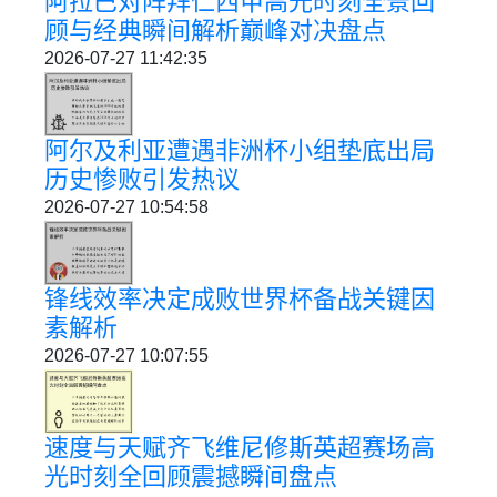
阿拉巴对阵拜仁西甲高光时刻全景回
顾与经典瞬间解析巅峰对决盘点
2026-07-27 11:42:35
阿尔及利亚遭遇非洲杯小组垫底出局
历史惨败引发热议
2026-07-27 10:54:58
锋线效率决定成败世界杯备战关键因
素解析
2026-07-27 10:07:55
速度与天赋齐飞维尼修斯英超赛场高
光时刻全回顾震撼瞬间盘点