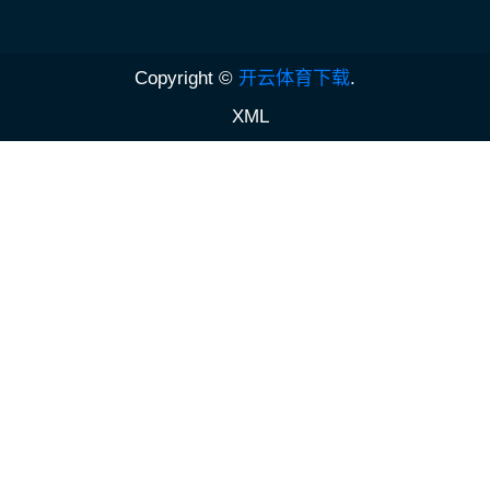
Copyright ©
开云体育下载
.
XML