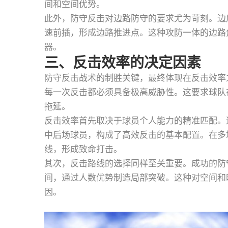
间和空间优势。
此外，防守反击对边路防守的要求尤为苛刻。边
速前插，形成边路推进点。这种攻防一体的边路
器。
三、反击效率的决定因素
防守反击战术的制胜关键，最终体现在反击效率
每一次反击都必须具备极高威胁性。这要求球队
拖延。
反击效率首先取决于球员个人能力的精准匹配。
中后场球员，构成了高效反击的基本配置。在多
线，形成致命打击。
其次，反击路线的选择同样至关重要。成功的防
间，通过人数优势制造局部突破。这种对空间和
因。