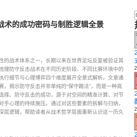
战术的成功密码与制胜逻辑全景
性的战术体系之一，长期以来在世界足坛反复被验证其
2
梳理防守反击战术在不同历史阶段、不同比赛环境中的
执行细节与心理博弈四个维度展开全景式解析。文章通
赛，揭示防守反击并非单纯的“保守踢法”，而是一种高
选择。防守反击的成功，源于对空间的精准计算、对节
对手心理的持续施压。通过对这些要素的拆解与归纳，
2
深层逻辑，帮助读者从战术哲学层面重新认识这一历久