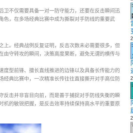
后卫不仅需要具备一对一防守能力，还要在反击瞬间迅
角色，在多场经典比赛中成为撕裂对手防线的重要武
2
之上。经典战例反复证明，反击次数未必需要很多，但
在由守转攻的瞬间，决策高度果断，避免无谓的横传与
速度型前锋、擅长直线推进的边锋以及具备长传能力的
2
场经典比赛中，一次精准长传往往直接撕开对手高位防
守反击并非盲目向前，而是善于捕捉对手防线失衡的瞬
时机的敏锐把握，是反击效率持续保持高水平的重要原
2