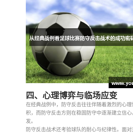
四、心理博弈与临场应变
在经典战例中，防守反击往往伴随着激烈的心理
积，而防守反击方则在稳固防守中逐渐建立信心
发。
防守反击战术还考验球队的耐心与纪律性。面对