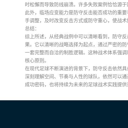
时松懈而导致防线崩溃。许多失败案例恰恰源于
此外，临场应变能力是防守反击能否成功的重要
手调整，及时改变反击方式或防守重心，使战术
总结：
综上所述，从经典战例中可以清晰看到，防守反
果。它以清晰的战略选择为起点，通过严密的防
一套完整而自洽的制胜逻辑。这种战术体系强调
核心原则。
在现代足球不断演进的背景下，防守反击依然具
深刻理解空间、节奏与人性的球队，依然可以通
成功密码，也将持续为未来的足球战术实践提供