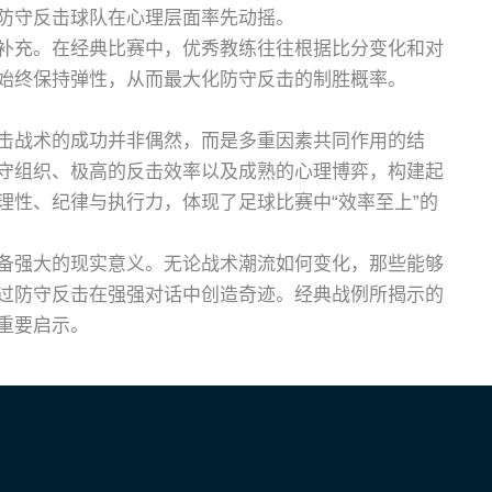
防守反击球队在心理层面率先动摇。
补充。在经典比赛中，优秀教练往往根据比分变化和对
始终保持弹性，从而最大化防守反击的制胜概率。
击战术的成功并非偶然，而是多重因素共同作用的结
守组织、极高的反击效率以及成熟的心理博弈，构建起
理性、纪律与执行力，体现了足球比赛中“效率至上”的
备强大的现实意义。无论战术潮流如何变化，那些能够
过防守反击在强强对话中创造奇迹。经典战例所揭示的
重要启示。