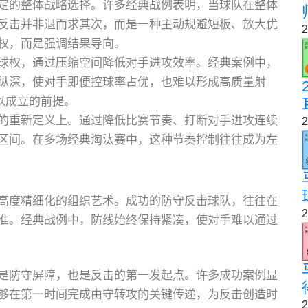
定的整体战略选择。许多经典战例表明，当球队在整体
反击并非退而求其次，而是一种主动规避短板、放大优
2
权，而是强调结果导向。
球权，通过压缩空间降低对手进攻效率。经典案例中，
纵深，使对手即便控球率占优，也难以形成高质量射
以成立的前提。
的重新定义上。通过降低比赛节奏、打断对手进攻连续
2
区间。在多场经典淘汰赛中，这种节奏控制往往成为左
高度精细化的组织艺术。成功的防守反击球队，往往在
2
准。经典战例中，防线始终保持紧凑，使对手难以通过
是防守屏障，也是反击的第一发起点。许多成功案例显
够在第一时间完成由守转攻的关键传递，为反击创造时
2