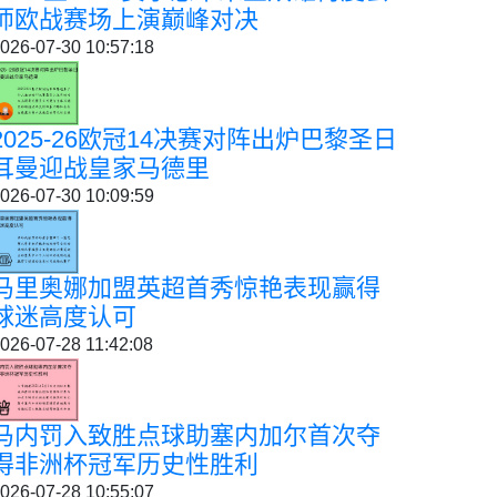
师欧战赛场上演巅峰对决
026-07-30 10:57:18
2025-26欧冠14决赛对阵出炉巴黎圣日
耳曼迎战皇家马德里
026-07-30 10:09:59
马里奥娜加盟英超首秀惊艳表现赢得
球迷高度认可
026-07-28 11:42:08
马内罚入致胜点球助塞内加尔首次夺
得非洲杯冠军历史性胜利
026-07-28 10:55:07