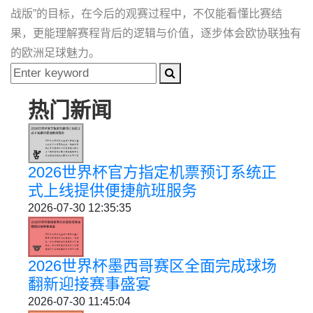
战版”的目标，在今后的观赛过程中，不仅能看懂比赛结
果，更能理解赛程背后的逻辑与价值，逐步体会欧协联独有
的欧洲足球魅力。
热门新闻
2026世界杯官方指定机票预订系统正
式上线提供便捷航班服务
2026-07-30 12:35:35
2026世界杯墨西哥赛区全面完成球场
翻新迎接赛事盛宴
2026-07-30 11:45:04