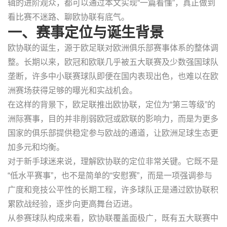
辑的进阶观众，都可以通过本文实现“一篇看懂”，真正做到
看比赛不迷路、聊欧协联有底气。
一、赛事定位与诞生背景
欧协联的诞生，源于欧足联对欧洲俱乐部赛事体系的整体调
整。长期以来，欧冠和欧联几乎被五大联赛及少数强国球队
垄断，许多中小联赛球队即便在国内表现出色，也难以在欧
洲赛场获得足够的曝光和实战机会。
在这样的背景下，欧足联推出欧协联，定位为“第三等级”的
洲际赛事，目的并非削弱欧冠或欧联的影响力，而是为更多
国家的俱乐部提供稳定参与欧战的通道，让欧洲足球生态更
加多元和均衡。
对于新手球迷来说，理解欧协联的定位非常关键。它既不是
“低水平赛事”，也不是简单的“安慰赛”，而是一项强调参与
广度和竞技公平性的长期工程，许多球队正是通过欧协联积
累欧战经验，逐步向更高舞台迈进。
从参赛球队构成来看，欧协联覆盖面极广，既有五大联赛中