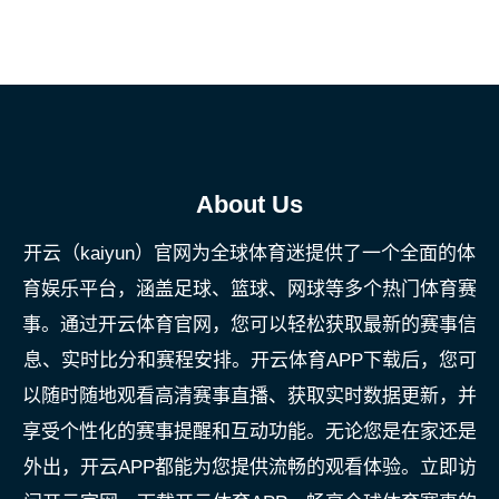
About Us
开云（kaiyun）官网为全球体育迷提供了一个全面的体
育娱乐平台，涵盖足球、篮球、网球等多个热门体育赛
事。通过开云体育官网，您可以轻松获取最新的赛事信
息、实时比分和赛程安排。开云体育APP下载后，您可
以随时随地观看高清赛事直播、获取实时数据更新，并
享受个性化的赛事提醒和互动功能。无论您是在家还是
外出，开云APP都能为您提供流畅的观看体验。立即访