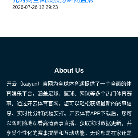
2026-07-26 12:29:23
About Us
开云（kaiyun）官网为全球体育迷提供了一个全面的体
育娱乐平台，涵盖足球、篮球、网球等多个热门体育赛
事。通过开云体育官网，您可以轻松获取最新的赛事信
息、实时比分和赛程安排。开云体育APP下载后，您可
以随时随地观看高清赛事直播、获取实时数据更新，并
享受个性化的赛事提醒和互动功能。无论您是在家还是