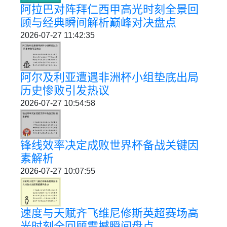
阿拉巴对阵拜仁西甲高光时刻全景回
顾与经典瞬间解析巅峰对决盘点
2026-07-27 11:42:35
阿尔及利亚遭遇非洲杯小组垫底出局
历史惨败引发热议
2026-07-27 10:54:58
锋线效率决定成败世界杯备战关键因
素解析
2026-07-27 10:07:55
速度与天赋齐飞维尼修斯英超赛场高
光时刻全回顾震撼瞬间盘点