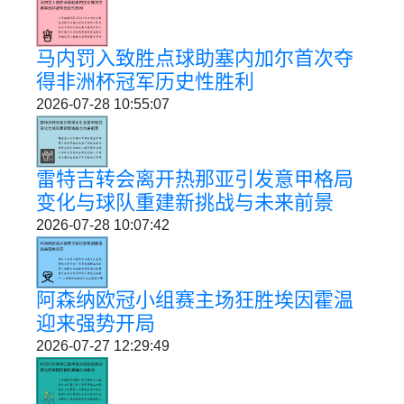
马内罚入致胜点球助塞内加尔首次夺
得非洲杯冠军历史性胜利
2026-07-28 10:55:07
雷特吉转会离开热那亚引发意甲格局
变化与球队重建新挑战与未来前景
2026-07-28 10:07:42
阿森纳欧冠小组赛主场狂胜埃因霍温
迎来强势开局
2026-07-27 12:29:49