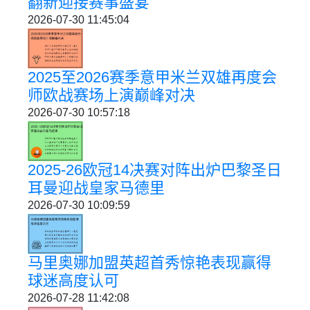
翻新迎接赛事盛宴
2026-07-30 11:45:04
2025至2026赛季意甲米兰双雄再度会
师欧战赛场上演巅峰对决
2026-07-30 10:57:18
2025-26欧冠14决赛对阵出炉巴黎圣日
耳曼迎战皇家马德里
2026-07-30 10:09:59
马里奥娜加盟英超首秀惊艳表现赢得
球迷高度认可
2026-07-28 11:42:08