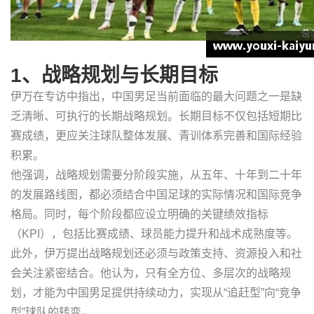
1、战略规划与长期目标
伊万在专访中指出，中国男足当前面临的最大问题之一是缺
乏清晰、可执行的长期战略规划。长期目标不仅包括短期比
赛成绩，更应关注球队整体发展、青训体系完善和国际经验
积累。
他强调，战略规划需要分阶段实施，从五年、十年到二十年
的发展路线图，都必须结合中国足球的实际情况和国际竞争
格局。同时，每个阶段都应设立明确的关键绩效指标
（KPI），包括比赛成绩、球员能力提升和战术成熟度等。
此外，伊万提出战略规划还必须与政策支持、资源投入和社
会关注紧密结合。他认为，只有全方位、多层次的战略规
划，才能为中国男足提供持续动力，实现从“追赶型”向“竞争
型”球队的转变。