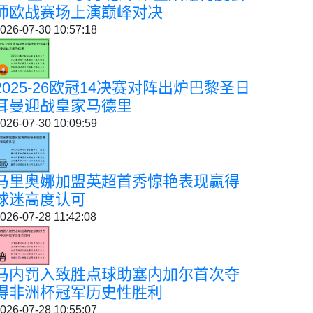
师欧战赛场上演巅峰对决
026-07-30 10:57:18
2025-26欧冠14决赛对阵出炉巴黎圣日
耳曼迎战皇家马德里
026-07-30 10:09:59
马里奥娜加盟英超首秀惊艳表现赢得
球迷高度认可
026-07-28 11:42:08
马内罚入致胜点球助塞内加尔首次夺
得非洲杯冠军历史性胜利
026-07-28 10:55:07