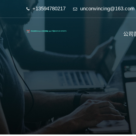
+13594780217
unconvincing@163.com
公司