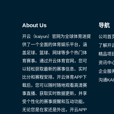
About Us
导航
开云（kaiyun）官网为全球体育迷提
公司首
供了一个全面的体育娱乐平台，涵
了解开
盖足球、篮球、网球等多个热门体
精品项
育赛事。通过开云体育官网，您可
资讯中
以轻松获取最新的赛事信息、实时
企业服
比分和赛程安排。开云体育APP下
沟通KAI
载后，您可以随时随地观看高清赛
事直播、获取实时数据更新，并享
受个性化的赛事提醒和互动功能。
无论您是在家还是外出，开云APP