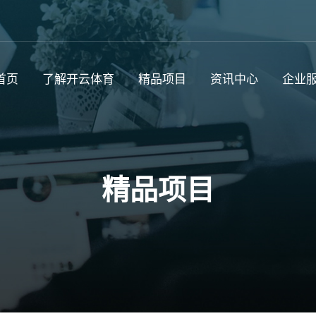
首页
了解开云体育
精品项目
资讯中心
企业
精品项目