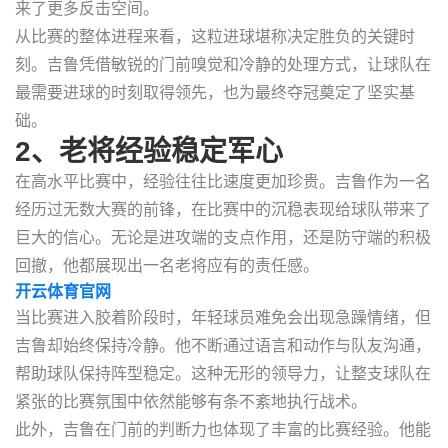
来了更多反击空间。
从比赛的整体进程来看，这粒进球堪称决定胜负的关键时
刻。吉鲁凭借敏锐的门前嗅觉和冷静的处理方式，让球队在
最需要进球的时刻取得领先，也为最终夺冠奠定了坚实基
础。
2、老将经验稳定军心
在高水平比赛中，经验往往比速度更加珍贵。吉鲁作为一名
经历过无数大赛的前锋，在比赛中的沉稳表现给球队带来了
巨大的信心。无论是进攻端的支点作用，还是防守端的积极
回撤，他都展现出一名老将应有的责任感。
开云体育官网
当比赛进入胶着阶段时，年轻球员难免会出现急躁情绪，但
吉鲁却始终保持冷静。他不断通过语言和动作与队友沟通，
帮助球队保持阵型稳定。这种无形的领导力，让整支球队在
紧张的比赛氛围中依然能够有条不紊地执行战术。
此外，吉鲁在门前的判断力也体现了丰富的比赛经验。他能