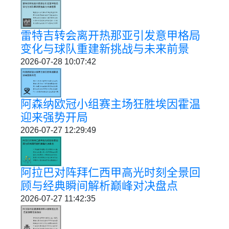
雷特吉转会离开热那亚引发意甲格局
变化与球队重建新挑战与未来前景
2026-07-28 10:07:42
阿森纳欧冠小组赛主场狂胜埃因霍温
迎来强势开局
2026-07-27 12:29:49
阿拉巴对阵拜仁西甲高光时刻全景回
顾与经典瞬间解析巅峰对决盘点
2026-07-27 11:42:35