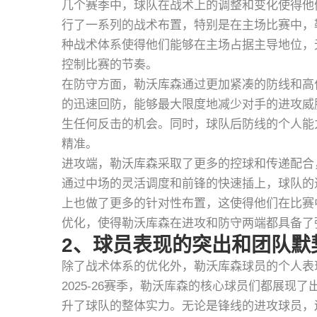
几个赛季中，球队在战术上的调整和变化使得他
行了一系列的战术布置，特别是在主场比赛中，
种战术体系使得他们能够在主场占据主导地位，
控制比赛的节奏。
在防守方面，勒沃库森通过更加紧凑的防线和高
的迅速回防，能够最大限度地减少对手的进攻威
生任何反击的机会。同时，球队后防线的个人能
精准。
进攻端，勒沃库森采取了更多的控球和传递配合
通过中场的灵活调度和前锋的快速插上，球队的
上也做了更多的针对性布置，这使得他们在比赛
优化，使得勒沃库森在进攻和防守两端都具备了
2、球员表现的突出和团队默
除了战术体系的优化外，勒沃库森球员的个人表
2025-26赛季，勒沃库森的核心球员们都展
升了球队的整体实力。无论是锋线的进攻球员，