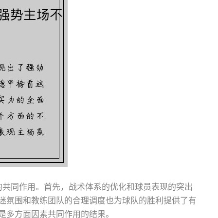
方面的共同作用。首先，战术体系的优化和球员表现的突出
迷氛围和教练团队的合理调度也为球队的胜利提供了有
是多方面因素共同作用的结果。