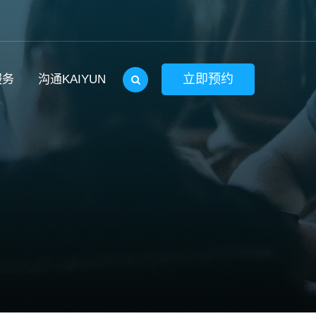
立即预约
服务
沟通KAIYUN