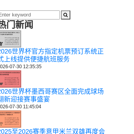
热门新闻
2026世界杯官方指定机票预订系统正
式上线提供便捷航班服务
026-07-30 12:35:35
2026世界杯墨西哥赛区全面完成球场
翻新迎接赛事盛宴
026-07-30 11:45:04
2025至2026赛季意甲米兰双雄再度会