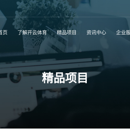
首页
了解开云体育
精品项目
资讯中心
企业
精品项目