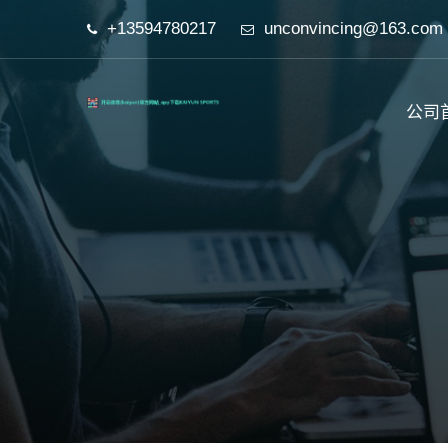
+13594780217
unconvincing@163.com
公司