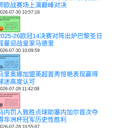
师欧战赛场上演巅峰对决
026-07-30 10:57:18
2025-26欧冠14决赛对阵出炉巴黎圣日
耳曼迎战皇家马德里
026-07-30 10:09:59
马里奥娜加盟英超首秀惊艳表现赢得
球迷高度认可
026-07-28 11:42:08
马内罚入致胜点球助塞内加尔首次夺
得非洲杯冠军历史性胜利
026-07-28 10:55:07