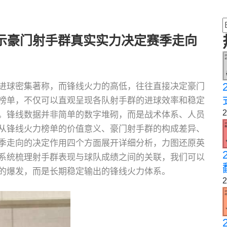
示豪门射手群真实实力决定赛季走向
进球密集著称，而锋线火力的高低，往往直接决定豪门
榜单，不仅可以直观呈现各队射手群的进球效率和稳定
2
。锋线数据并非简单的数字堆砌，而是战术体系、人员
从锋线火力榜单的价值意义、豪门射手群的构成差异、
季走向的决定作用四个方面展开详细分析，力图还原英
系统梳理射手群表现与球队成绩之间的关联，我们可以
的爆发，而是长期稳定输出的锋线火力体系。
2