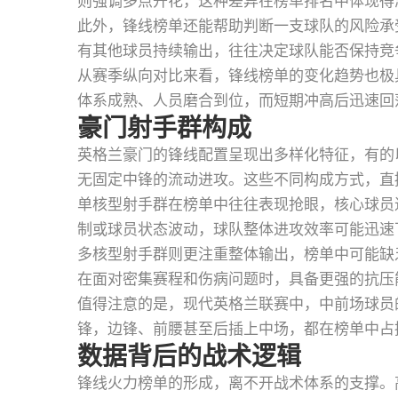
则强调多点开花，这种差异在榜单排名中体现得
此外，锋线榜单还能帮助判断一支球队的风险承
有其他球员持续输出，往往决定球队能否保持竞
从赛季纵向对比来看，锋线榜单的变化趋势也极
体系成熟、人员磨合到位，而短期冲高后迅速回
豪门射手群构成
英格兰豪门的锋线配置呈现出多样化特征，有的
无固定中锋的流动进攻。这些不同构成方式，直
单核型射手群在榜单中往往表现抢眼，核心球员
制或球员状态波动，球队整体进攻效率可能迅速
多核型射手群则更注重整体输出，榜单中可能缺
在面对密集赛程和伤病问题时，具备更强的抗压
值得注意的是，现代英格兰联赛中，中前场球员
锋，边锋、前腰甚至后插上中场，都在榜单中占
数据背后的战术逻辑
锋线火力榜单的形成，离不开战术体系的支撑。