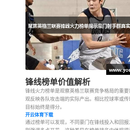
锋线榜单价值解析
锋线火力榜单是观察英格兰联赛竞争格局的重要
观反映各队攻击端的实际产出。相比控球率或传
目标始终是得分。
开云体育下载
通过榜单可以发现，不同豪门在锋线投入和回报