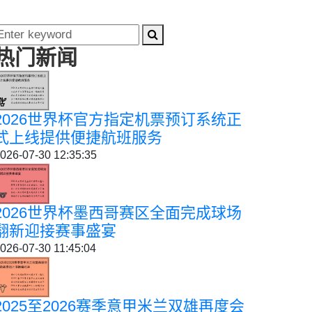
热门新闻
2026世界杯官方指定机票预订系统正
式上线提供便捷航班服务
026-07-30 12:35:35
2026世界杯墨西哥赛区全面完成球场
翻新迎接赛事盛宴
026-07-30 11:45:04
2025至2026赛季意甲米兰双雄再度会