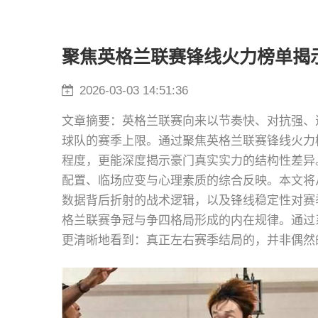
聚焦英格兰联赛锋线火力榜单揭
2026-03-03 14:51:36
文章摘要：英格兰联赛向来以节奏快、对抗强、
球队的赛季上限。通过聚焦英格兰联赛锋线火力
程度，更能深度揭示豪门真实实力的结构性差异
配置、临场应变与心理素质的综合反映。本文将
数据背后折射的战术逻辑，以及锋线稳定性对赛
格兰联赛争冠与争四格局形成的内在规律。通过
更清晰地看到：真正左右赛季结局的，并非偶然