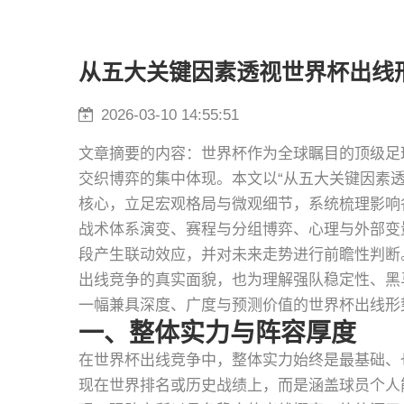
从五大关键因素透视世界杯出线
2026-03-10 14:55:51
文章摘要的内容：世界杯作为全球瞩目的顶级足
交织博弈的集中体现。本文以“从五大关键因素
核心，立足宏观格局与微观细节，系统梳理影响
战术体系演变、赛程与分组博弈、心理与外部变
段产生联动效应，并对未来走势进行前瞻性判断
出线竞争的真实面貌，也为理解强队稳定性、黑
一幅兼具深度、广度与预测价值的世界杯出线形
一、整体实力与阵容厚度
在世界杯出线竞争中，整体实力始终是最基础、
现在世界排名或历史战绩上，而是涵盖球员个人