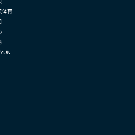
页
云体育
目
心
务
YUN